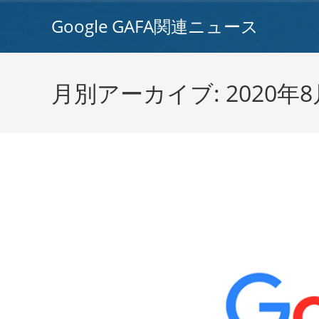
コ
Google GAFA関連ニュース
ン
テ
ン
ツ
月別アーカイブ: 2020年8
へ
ス
キ
ッ
プ