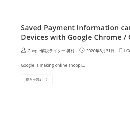
Saved Payment Information ca
Devices with Google Chrome /
投
投
投
Google解説ライター 奥村
2020年8月31日
G
稿
稿
稿
者:
公
カ
Google is making online shoppi…
開
テ
日:
ゴ
Saved
続きを読む
リ
Payment
ー:
Information
Can
Now
Be
Synced
On
Different
Devices
With
Google
Chrome