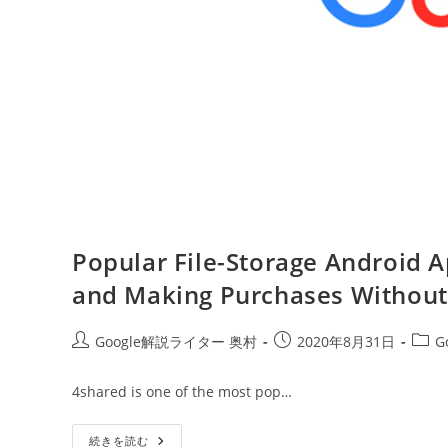
Popular File-Storage Android
and Making Purchases Without
投
投
投
Google解説ライター 奥村
2020年8月31日
G
稿
稿
稿
者:
公
カ
4shared is one of the most pop…
開
テ
日:
ゴ
Popular
続きを読む
リ