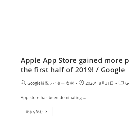
Apple App Store gained more po
the first half of 2019! / Google
投
投
投
Google解説ライター 奥村
2020年8月31日
G
稿
稿
稿
者:
公
カ
App store has been dominating …
開
テ
日:
ゴ
Apple
続きを読む
リ
App
ー:
Store
Gained
More