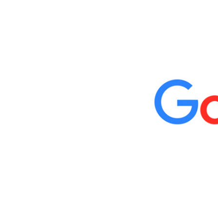
Popularity
Than
Google
Play
Store
In
The
First
Half
Of
2019!
/
Google