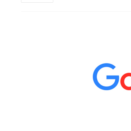
File-
ー:
Storage
Android
App
Caught
Using
Adware
Campaign
And
Making
Purchases
Without
User
Consent
/
Google