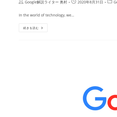
投
投
投
Google解説ライター 奥村
2020年8月31日
G
稿
稿
稿
者:
公
カ
In the world of technology, we…
開
テ
日:
ゴ
Google’s
続きを読む
リ
Project
ー:
Zero
Reveals
A
Now-
Fixed
Major
Issue
In
IPhones
/
Google