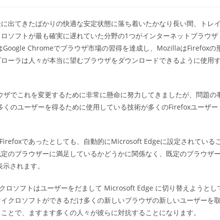
稿
カ
テ
後に出てきたばかりの快適な安定状態に落ち着いたかなり長い間、トレ
ゴ
ロソフトが最も確実に遅れていた分野の1つがインターネットブラウザ
リ
ー:
gle Chromeでブラウザ市場の習得を達成し、MozillaはFirefoxの
プローラは人々が本当に望むブラウザをダウンロードできるように使用
ラウザでこれを変更するために非常に懸命に努力してきましたが、問題の
くのユーザーを得るために使用している技術が多くのFirefoxユーザー
refoxであったとしても、自動的にMicrosoft Edgeに設定されている
既定のブラウザーに満足しているかどうかに関係なく、既定のブラウザ
表示されます。
ロソフトはユーザーをだまして Microsoft Edge に切り替えようとし
マイクロソフトができるだけ多くの新しいブラウザの新しいユーザーを
ることで、ますます多くの人々が彼らに対抗することになります。