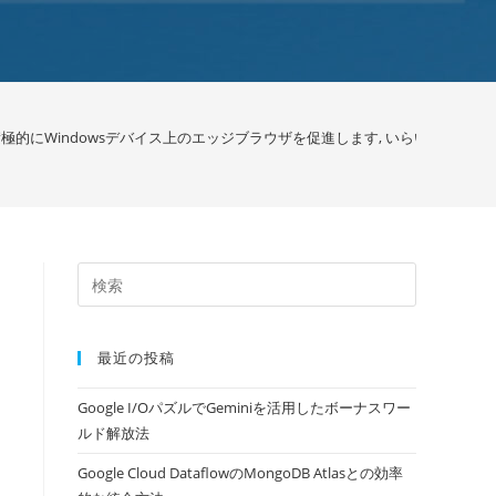
的にWindowsデバイス上のエッジブラウザを促進します, いらいらFirefox
最近の投稿
Google I/OパズルでGeminiを活用したボーナスワー
ルド解放法
Google Cloud DataflowのMongoDB Atlasとの効率