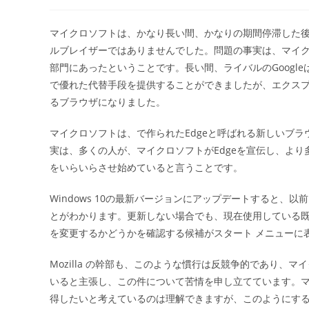
稿
稿
者:
公
開
マイクロソフトは、かなり長い間、かなりの期間停滞した
日:
ルブレイザーではありませんでした。問題の事実は、マイク
部門にあったということです。長い間、ライバルのGoogleはGoo
で優れた代替手段を提供することができましたが、エクス
るブラウザになりました。
マイクロソフトは、で作られたEdgeと呼ばれる新しいブ
実は、多くの人が、マイクロソフトがEdgeを宣伝し、より多
をいらいらさせ始めていると言うことです。
Windows 10の最新バージョンにアップデートすると、以前Fi
とがわかります。更新しない場合でも、現在使用している
を変更するかどうかを確認する候補がスタート メニューに
Mozilla の幹部も、このような慣行は反競争的であり、マイク
いると主張し、この件について苦情を申し立てています。
得したいと考えているのは理解できますが、このようにす