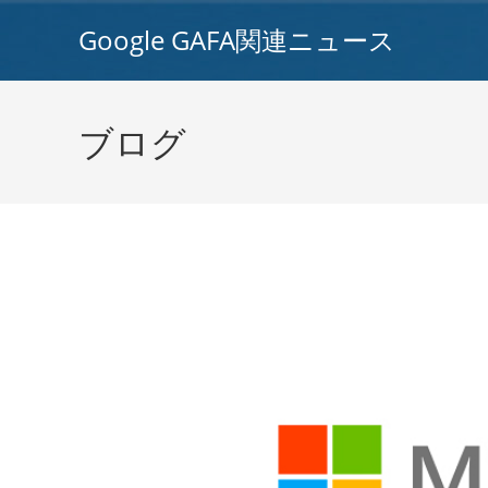
コ
Google GAFA関連ニュース
ン
テ
ン
ツ
ブログ
へ
ス
キ
ッ
プ