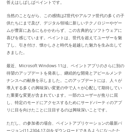
答えはしばしばペイントです。
当然のことながら、この感情はZ世代やアルファ世代の多くの子
供たちにまで及び、デジタル領域に新しいテクノロジーやゲー
ムが豊富にあるにもかかわらず、この古典的なソフトウェアに
喜びを感じています。ペイントは、世代を超えてユーザーを魅
了し、引き付け、懐かしさと時代を超越した魅力を生み出して
きました。
最近、Microsoft Windows 11は、ペイントアプリのさらに別の
待望のアップデートを発表し、継続的な開発とアピールメンテ
ナンスへの献身を示しました。このアップデートには、人々が
導入する多くの興味深い変更の中で人々が心配して期待してい
た重要な変更が含まれています。一部のユーザーが焦りに屈
し、特定のモードにアクセスするためにサードパーティのアプ
リに目を向けたことに注目するのは興味深いことです。
ただし、の参加者の場合、ペイントアプリケーションの最新バ
ージョン(11.2304.17.0)をダウンロードできるようになったた