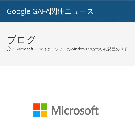
コ
Google GAFA関連ニュース
ン
テ
ン
ツ
ブログ
へ
ス
>
Microsoft
>
マイクロソフトのWindows 11がついに待望のペイ
キ
ッ
プ