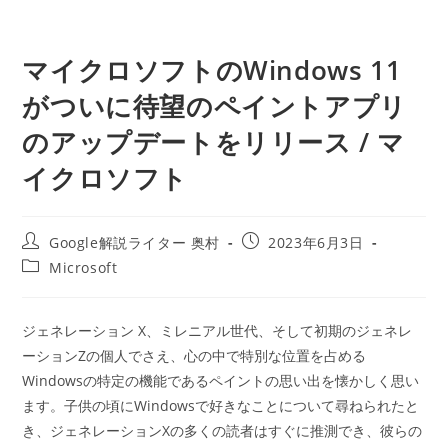
マイクロソフトのWindows 11
がついに待望のペイントアプリ
のアップデートをリリース / マ
イクロソフト
投
投
Google解説ライター 奥村
2023年6月3日
稿
稿
投
Microsoft
者:
公
稿
開
カ
日:
テ
ジェネレーション X、ミレニアル世代、そして初期のジェネレ
ゴ
ーションZの個人でさえ、心の中で特別な位置を占める
リ
ー:
Windowsの特定の機能であるペイントの思い出を懐かしく思い
ます。子供の頃にWindowsで好きなことについて尋ねられたと
き、ジェネレーションXの多くの読者はすぐに推測でき、彼らの