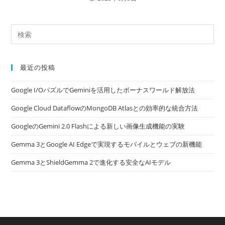
最近の投稿
Google I/OパズルでGeminiを活用したボーナスワールド解放法
Google Cloud DataflowのMongoDB Atlasとの効率的な統合方法
GoogleのGemini 2.0 Flashによる新しい画像生成機能の実験
Gemma 3とGoogle AI Edgeで実現するモバイルとウェブの新機能
Gemma 3とShieldGemma 2で進化する安全なAIモデル