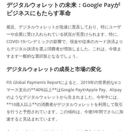
日:
テ
デジタルウォレットの未来：Google Payが
ゴ
ビジネスにもたらす革命
リ
ー:
最近、デジタルウォレットが急速に普及しており、特にユーザ
ーや企業に受け入れられている状況が見受けられます。特に、
COVID-19パンデミックの影響で、現金や従来のカード決済より
もデジタル決済を選ぶ消費者が増加しました。これは、今後ま
すます一般的な選択肢となるでしょう。
デジタルウォレットの成長と市場の変化
FIS Global Payments Reportによると、2019年の世界的なeコ
マース支出の**40%以上**はGoogle PayやApple Pay、Alipay
のようなデジタルウォレットから生まれました。今年中には、
**10億人以上**の消費者がデジタルウォレットを利用して取引
を行うと予想されています。この傾向は、今後5年間でさらに加
速すると見込まれています。