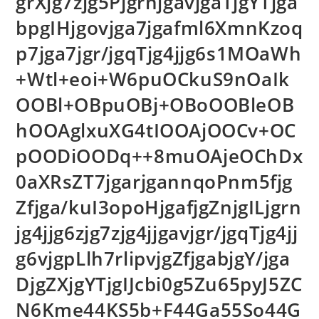
grXjg7zjg5PjgrnjgavjgaTjgYTjga
bpgIHjgovjga7jgafml6XmnKzoq
p7jga7jgr/jgqTjg4jjg6s1MOaWh
+Wtl+eoi+W6puOCkuS9nOaIk
OOBl+OBpuOBj+OBoOOBleOB
hOOAglxuXG4tIOOAjOOCv+OC
pOODiOODq++8muOAjeOChDx
0aXRsZT7jgarjgannqoPnm5fjg
Zfjga/kuI3opoHjgafjgZnjgILjgrn
jg4jjg6zjg7zjg4jjgavjgr/jgqTjg4jj
g6vjgpLlh7rlipvjgZfjgabjgY/jga
DjgZXjgYTjgIJcbi0g5Zu65pyJ5ZC
N6Kme44KS5b+F44Ga55So44G