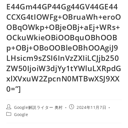
E44Gm44GP44Gg44GV44GE44
CCXG4tIOWFg+OBruaWh+eroO
OBqOWkp+OBjeOBj+aEj+WRs+
OCkuWkieOBiOOBquOBhOOB
p+OBj+OBoOOBleOBhOOAgiJ9
LHsicm9sZSI6InVzZXIiLCJjb250
ZW50IjoiW3djYy1tYWluLXRpdG
xlXVxuW2ZpcnN0MTBwXSJ9XX
0=”]
投
投
Google解説ライター 奥村
2024年11月7日
稿
稿
投
Google
者:
公
稿
開
カ