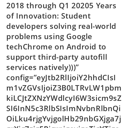
2018 through Q1 20205 Years
of Innovation: Student
developers solving real-world
problems using Google
techChrome on Android to
support third-party autofill
services natively)))”
config=”eyJtb2RlIjoiY2hhdCIsI
m1vZGVsIjoiZ3B0LTRvLW1pbm
kiLCJtZXNzYWdlcyI6W3sicm9sZ
SI6InN5c3RlbSIsImNvbnRlbnQi
OiLku4rjgYvjgolHb29nbGXjga7j