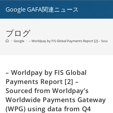
コ
Google GAFA関連ニュース
ン
テ
ン
ツ
ブログ
へ
ス
>
Google
>
– Worldpay by FIS Global Payments Report [2] – So
キ
ッ
プ
– Worldpay by FIS Global
Payments Report [2] –
Sourced from Worldpay’s
Worldwide Payments Gateway
(WPG) using data from Q4