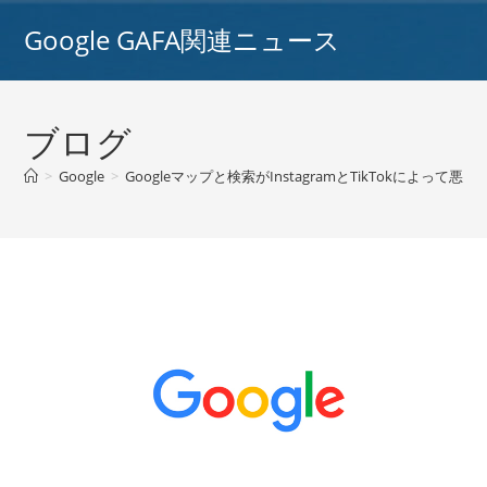
コ
Google GAFA関連ニュース
ン
テ
ン
ツ
ブログ
へ
ス
>
Google
>
Googleマップと検索がInstagramとTikTokによっ
キ
ッ
プ