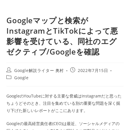
Googleマップと検索が
InstagramとTikTokによって悪
影響を受けている、同社のエグ
ゼクティブ/Googleを確認
投
投
Google解説ライター 奥村
2022年7月15日
稿
稿
投
Google
者:
公
稿
開
カ
日:
テ
GoogleのYouTubeに対する主要な脅威はInstagramだと思った
ゴ
ちょうどそのとき、注目を集めている別の重要な問題を深く掘
リ
ー:
り下げた新しいレポートがここにあります。
Googleの最高経営責任者(CEO)は最近、ソーシャルメディアの