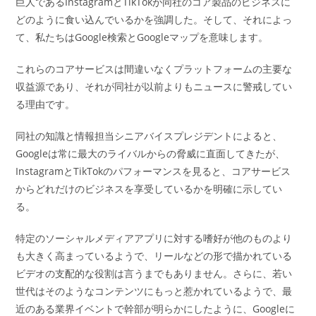
巨人であるInstagramとTikTokが同社のコア製品のビジネスに
どのように食い込んでいるかを強調した。そして、それによっ
て、私たちはGoogle検索とGoogleマップを意味します。
これらのコアサービスは間違いなくプラットフォームの主要な
収益源であり、それが同社が以前よりもニュースに警戒してい
る理由です。
同社の知識と情報担当シニアバイスプレジデントによると、
Googleは常に最大のライバルからの脅威に直面してきたが、
InstagramとTikTokのパフォーマンスを見ると、コアサービス
からどれだけのビジネスを享受しているかを明確に示してい
る。
特定のソーシャルメディアアプリに対する嗜好が他のものより
も大きく高まっているようで、リールなどの形で描かれている
ビデオの支配的な役割は言うまでもありません。さらに、若い
世代はそのようなコンテンツにもっと惹かれているようで、最
近のある業界イベントで幹部が明らかにしたように、Googleに