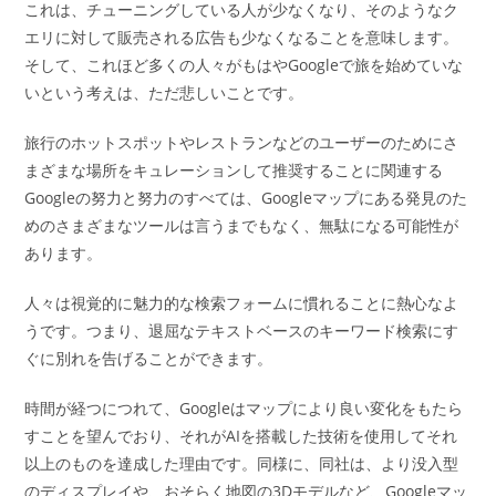
これは、チューニングしている人が少なくなり、そのようなク
エリに対して販売される広告も少なくなることを意味します。
そして、これほど多くの人々がもはやGoogleで旅を始めていな
いという考えは、ただ悲しいことです。
旅行のホットスポットやレストランなどのユーザーのためにさ
まざまな場所をキュレーションして推奨することに関連する
Googleの努力と努力のすべては、Googleマップにある発見のた
めのさまざまなツールは言うまでもなく、無駄になる可能性が
あります。
人々は視覚的に魅力的な検索フォームに慣れることに熱心なよ
うです。つまり、退屈なテキストベースのキーワード検索にす
ぐに別れを告げることができます。
時間が経つにつれて、Googleはマップにより良い変化をもたら
すことを望んでおり、それがAIを搭載した技術を使用してそれ
以上のものを達成した理由です。同様に、同社は、より没入型
のディスプレイや、おそらく地図の3Dモデルなど、Googleマッ