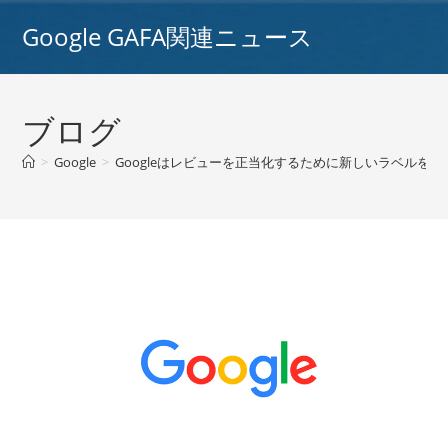
コ
Google GAFA関連ニュース
ン
テ
ン
ツ
ブログ
へ
ス
>
Google
>
Googleはレビューを正当化するために新しいラベルをテスト
キ
ッ
プ