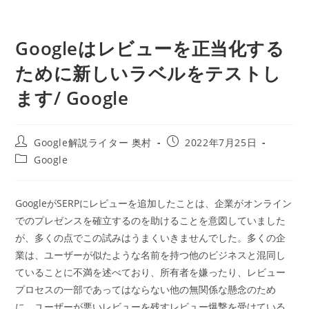
Googleはレビューを正当化する
ために新しいラベルをテストし
ます/ Google
投
投
Google解説ライター 奥村
2022年7月25日
稿
稿
投
Google
者:
公
稿
開
カ
日:
テ
GoogleがSERPにレビューを追加したことは、企業がオンライン
ゴ
でのプレゼンスを確立するのを助けることを意図していました
リ
ー:
が、多くの点でこの試みはうまくいきませんでした。多くの企
業は、ユーザーが似たような名前を持つ他のビジネスと混同し
ていることに不満を述べており、所有者を嫌ったり、レビュー
プロセスの一部であってはならない他の無関係な懸念のため
に、ユーザーが悪いレビューを残すレビュー爆撃を受けている