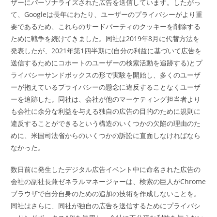
ー:
ザーにパーソナライズされた広告を送信しています。したがっ
て、Googleは長年にわたり、ユーザーのプライバシーがより重
要であるため、これらのサードパーティのクッキーを削除する
ために戦争を続けてきました。同社は2019年8月に代替方法を
発表したが、2021年第1四半期に(自分の利益に基づいて広告を
送信するためにコホートのユーザーの検索活動を追跡する)とプ
ライバシーサンドボックスの形で実験を開始し、多くのユーザ
ーが抱えているプライバシーの懸念に違反することなくユーザ
ーを追跡した。同社は、会社が他のマーケティング担当者より
も会社に余分な利益を与える独自の広告の目的のために規則に
違反することができるという構造のいくつかの欠陥の理由のた
めに、米国司法省からのいくつかの訴訟に直面しなければなら
なかった。
数日前に発生したデジタル広告イベント中に命名された広告の
会社の副社長兼ゼネラルマネージャーは、検索の巨人がChrome
ブラウザで自分自身のための追加の技術を作成しないことを。
同社はさらに、同社が独自の広告を送信するためにプライバシ