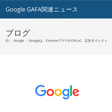
コ
Google GAFA関連ニュース
ン
テ
ン
ツ
ブログ
へ
ス
>
Google
>
Googleは、ChromeブラウザのFLoC、広告ダイ
キ
ッ
プ