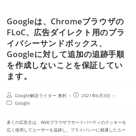
Googleは、Chromeブラウザの
FLoC、広告ダイレクト用のプラ
イバシーサンドボックス、
Googleに対して追加の追跡手順
を作成しないことを保証してい
ます。
投
投
Google解説ライター 奥村
2021年6月3日
稿
稿
投
Google
者:
公
稿
開
カ
日:
テ
多くの広告主は、Webブラウザでサードパーティのクッキーを
ゴ
広く使用してユーザーを追跡し、プライバシーに精通したユー
リ