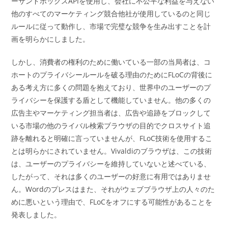
ーサンドボックスAPIを使用し、会社に不公平な利益を与えない
他のすべてのマーケティング競合他社が使用しているのと同じ
ルールに従って動作し、市場で完璧な競争を生み出すことを計
画を明らかにしました。
しかし、消費者の権利のために働いている一部の当局者は、コ
ホートのプライバシールールを破る理由のためにFLoCの背後に
ある考え方に多くの問題を抱えており、世界中のユーザーのプ
ライバシーを保護する盾として機能していません。他の多くの
広告主やマーケティング担当者は、広告や追跡をブロックして
いる市場の他のライバル検索ブラウザの目的でクロスサイト追
跡を離れると明確に言っていませんが、FLoC技術を使用するこ
とは明らかにされていません。Vivaldiのブラウザは、この技術
は、ユーザーのプライバシーを維持していないと述べている、
したがって、それは多くのユーザーの好意に有用ではありませ
ん。Wordのプレスはまた、それがウェブブラウザ上の人々のた
めに悪いという理由で、FLoCをオフにする可能性があることを
発表しました。