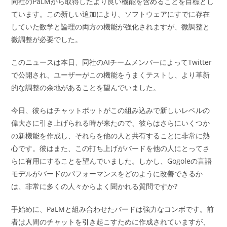
同社のPaLMから取得したより良い機能を含めることを目標とし
ています。この新しい追加により、ソフトウェアにすでに存在
していた数学と論理の両方の機能が強化されますが、微調整と
微調整が必要でした。
このニュースは本日、同社のAIチームメンバーによってTwitter
で公開され、ユーザーがこの機能をうまくテストし、より革新
的な調整の余地があることを望んでいました。
今日、彼らはチャットボットがこの組み込みで新しいレベルの
偉大さに引き上げられる時が来たので、彼らはさらにいくつか
の新機能を作成し、それらを他の人と共有することに非常に熱
心です。彼はまた、この打ち上げがバードを他の人にとってさ
らに有用にすることを望んでいました。しかし、Gogoleの言語
モデルがバードのパフォーマンスをどのように改善できるか
は、非常に多くの人々からよく聞かれる質問ですか?
手始めに、PaLMと組み合わせたバードは強力なコンボです。前
者は人間のチャットを引き起こすために作成されていますが、