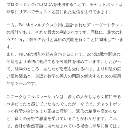
プログラミングにLaMDAを使用することで、チャットボットは
非常にリアルでテキスト応答に似た返信を生成できます。
一方、PaLMはマルチタスク用に設計されたデコーダートランス
の設計であり、それが最大の利点の1つです。同様に、最大の利
点の1つは、数学の合計と算術の質問を解くことに関連していま
す。
また、PaLMの機能を組み合わせることで、Bardは数学関連の
問題をより適切に処理できる可能性を秘めています。したがっ
て、結局のところ、あなたが恩恵を受けるのは、より用途の広
い最終製品と、単語と数学の両方の問題を解決するための実用
的なツールです。
ユニークなコラボレーションは、多くの人がしばらく前に来る
べきだったと感じていたものでしたが、今では、チャットボッ
トが数学の合計をより正確に理解し、返信の精度を高めるな
ど、多くの分野で恩恵を受けていることがわかります。これ
は、合計が自然言語に埋め込まれている場合に非常に当てはま