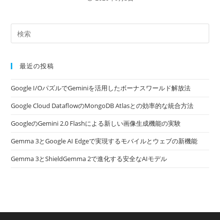
最近の投稿
Google I/OパズルでGeminiを活用したボーナスワールド解放法
Google Cloud DataflowのMongoDB Atlasとの効率的な統合方法
GoogleのGemini 2.0 Flashによる新しい画像生成機能の実験
Gemma 3とGoogle AI Edgeで実現するモバイルとウェブの新機能
Gemma 3とShieldGemma 2で進化する安全なAIモデル