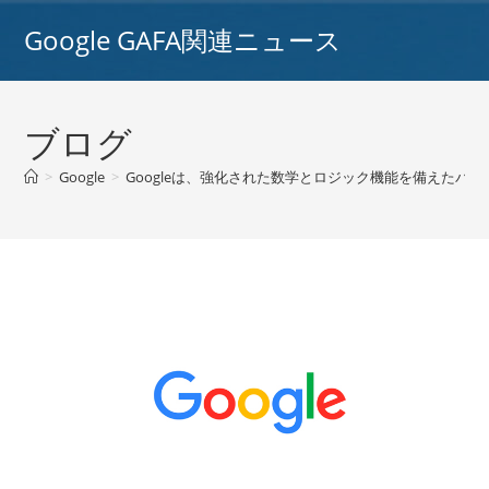
コ
Google GAFA関連ニュース
ン
テ
ン
ツ
ブログ
へ
ス
>
Google
>
Googleは、強化された数学とロジック機能を備えたバード
キ
ッ
プ