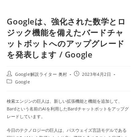
Googleは、強化された数学とロ
ジック機能を備えたバードチャ
ットボットへのアップグレード
を発表します / Google
投
投
Google解説ライター 奥村
2023年4月2日
稿
稿
投
Google
者:
公
稿
開
カ
日:
テ
検索エンジンの巨人は、新しい拡張機能と機能を追加して、
ゴ
Bardという名前のAIを利用したBardチャットボットをアップグ
リ
ー:
レードしています。
今日のテクノロジーの巨人は、パスウェイズ言語モデルである