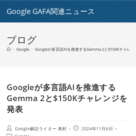
コ
Google GAFA関連ニュース
ン
テ
ン
ツ
ブログ
へ
ス
>
Google
>
Googleが多言語AIを推進するGemma 2と$150Kチャレ
キ
ッ
プ
Googleが多言語AIを推進する
Gemma 2と$150Kチャレンジを
発表
投
投
Google解説ライター 奥村
2024年11月6日
稿
稿
投