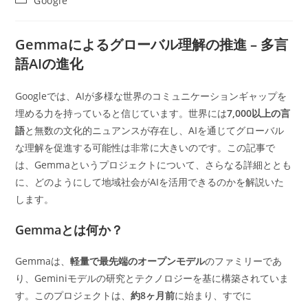
Google
者:
公
稿
開
カ
日:
テ
Gemmaによるグローバル理解の推進 – 多言
ゴ
語AIの進化
リ
ー:
Googleでは、AIが多様な世界のコミュニケーションギャップを
埋める力を持っていると信じています。世界には
7,000以上の言
語
と無数の文化的ニュアンスが存在し、AIを通じてグローバル
な理解を促進する可能性は非常に大きいのです。この記事で
は、Gemmaというプロジェクトについて、さらなる詳細ととも
に、どのようにして地域社会がAIを活用できるのかを解説いた
します。
Gemmaとは何か？
Gemmaは、
軽量で最先端のオープンモデル
のファミリーであ
り、Geminiモデルの研究とテクノロジーを基に構築されていま
す。このプロジェクトは、
約8ヶ月前
に始まり、すでに