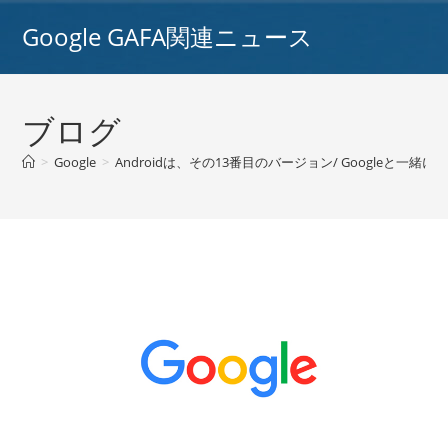
コ
Google GAFA関連ニュース
ン
テ
ン
ツ
ブログ
へ
ス
>
Google
>
Androidは、その13番目のバージョン/ Google
キ
ッ
プ