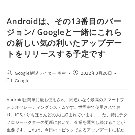
Androidは、その13番目のバー
ジョン/ Googleと一緒にこれら
の新しい気の利いたアップデー
トをリリースする予定です
投
投
Google解説ライター 奥村
2022年3月20日
稿
稿
投
Google
者:
公
稿
開
カ
日:
テ
Androidは簡単に最も使用され、間違いなく最高のスマートフ
ゴ
ォンオペレーティングシステムです。世界中で使用されてお
リ
ー:
り、iOSよりもほとんどの人に好まれています。また、特にテク
ノロジーセクターの更新において、企業を運営し続けることが
重要です。これは、今日のトピックであるアップデートに私た