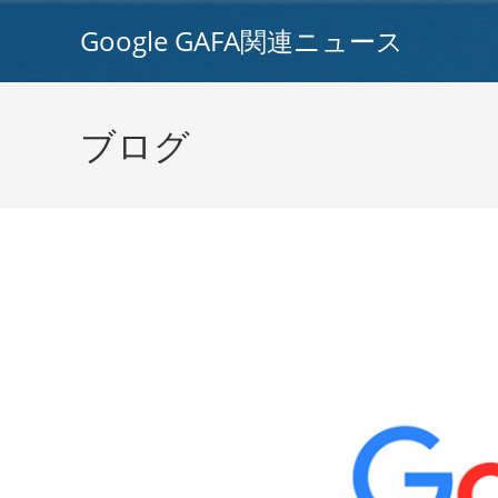
コ
Google GAFA関連ニュース
ン
テ
ン
ツ
ブログ
へ
ス
キ
ッ
プ