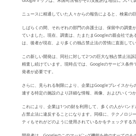
Googleマップは、米国司法省がその支配的な地位につい
日:
ニュースに精通していた人々からの報告によると、検索の
しばらくの間、それぞれの部門の弁護士は、保留中の調査
ていました。現在、調査は、たまたまGoogleの親会社である
は、後者が現在、より多くの独占禁止法の苦情に直面して
この新しい開発は、同社に対して2つの巨大な独占禁止法訴
精査し続けています。現時点では、Googleのサービス条
発者が必要です。
さらに、見られる制限により、企業はGoogleプレイスか
連する特定の施設のより詳細な情報、画像、およびいくつ
これにより、企業は1つの財を利用して、多くの人がバンド
占禁止法に違反することになります。同様に、テクノロジ
ティもそれがどのように使用されているかをチェックする
開発者は、Googleのこのマッピング機能を他のすべての