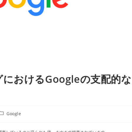
におけるGoogleの支配的な
投
Google
稿
カ
テ