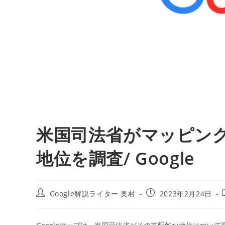
米国司法省がマッピング
地位を調査/ Google
投
投
Google解説ライター 奥村
2023年2月24日
稿
稿
者:
公
開