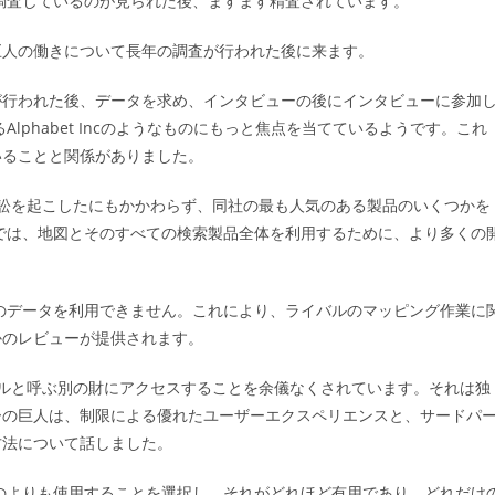
て調査しているのが見られた後、ますます精査されています。
ゴ
リ
巨人の働きについて長年の調査が行われた後に来ます。
ー:
が行われた後、データを求め、インタビューの後にインタビューに参加
Alphabet Incのようなものにもっと焦点を当てているようです。これ
いることと関係がありました。
訟を起こしたにもかかわらず、同社の最も人気のある製品のいくつかを
件では、地図とそのすべての検索製品全体を利用するために、より多くの
らのデータを利用できません。これにより、ライバルのマッピング作業に
かのレビューが提供されます。
ルと呼ぶ別の財にアクセスすることを余儀なくされています。それは独
ーの巨人は、制限による優れたユーザーエクスペリエンスと、サードパ
方法について話しました。
ものよりも使用することを選択し、それがどれほど有用であり、どれだけ