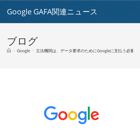
コ
Google GAFA関連ニュース
ン
テ
ン
ツ
ブログ
へ
ス
>
Google
>
立法機関は、データ要求のためにGoogleに支払う必要が
キ
ッ
プ