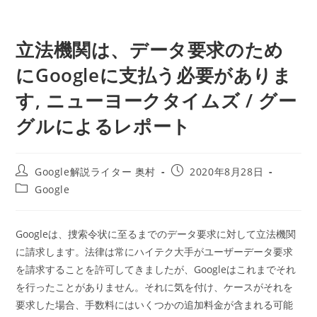
立法機関は、データ要求のため
にGoogleに支払う必要がありま
す, ニューヨークタイムズ / グー
グルによるレポート
投
投
Google解説ライター 奥村
2020年8月28日
稿
稿
投
Google
者:
公
稿
開
カ
日:
テ
Googleは、捜索令状に至るまでのデータ要求に対して立法機関
ゴ
に請求します。法律は常にハイテク大手がユーザーデータ要求
リ
ー:
を請求することを許可してきましたが、Googleはこれまでそれ
を行ったことがありません。それに気を付け、ケースがそれを
要求した場合、手数料にはいくつかの追加料金が含まれる可能