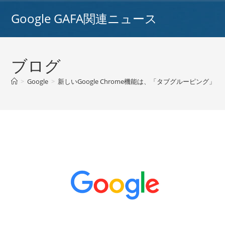
コ
Google GAFA関連ニュース
ン
テ
ン
ツ
ブログ
へ
ス
>
Google
>
新しいGoogle Chrome機能は、「タブグルーピング」
キ
ッ
プ