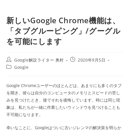
新しいGoogle Chrome機能は、
「タブグルーピング」/グーグル
を可能にします
投
投
Google解説ライター 奥村
2020年9月5日
稿
稿
投
Google
者:
公
稿
開
カ
日:
テ
Google Chromeユーザーのほとんどは、あまりにも多くのタブ
ゴ
を開き、彼らは自分のコンピュータのメモリとスピードの苦し
リ
ー:
みを見つけたとき、後でそれを後悔しています。時には同じ現
象は、私たちが一緒に作業したいウィンドウを見つけることも
不可能になります。
幸いなことに、Googleはついに古いジレンマの解決策を明らか