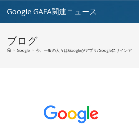
コ
Google GAFA関連ニュース
ン
テ
ン
ツ
ブログ
へ
ス
>
Google
>
今、一般の人々はGoogleがアプリ/Googleにサインア
キ
ッ
プ