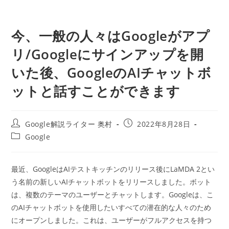
今、一般の人々はGoogleがアプ
リ/Googleにサインアップを開
いた後、GoogleのAIチャットボ
ットと話すことができます
投
投
Google解説ライター 奥村
2022年8月28日
稿
稿
投
Google
者:
公
稿
開
カ
日:
テ
最近、GoogleはAIテストキッチンのリリース後にLaMDA 2とい
ゴ
う名前の新しいAIチャットボットをリリースしました。ボット
リ
ー:
は、複数のテーマのユーザーとチャットします。Googleは、こ
のAIチャットボットを使用したいすべての潜在的な人々のため
にオープンしました。これは、ユーザーがフルアクセスを持つ