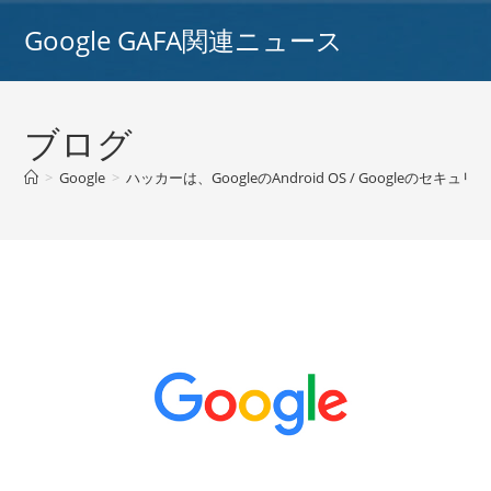
コ
Google GAFA関連ニュース
ン
テ
ン
ツ
ブログ
へ
ス
>
Google
>
ハッカーは、GoogleのAndroid OS / Googl
キ
ッ
プ