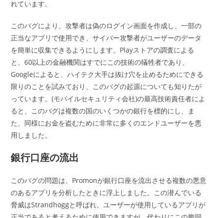
れています。
このバグにより、攻撃者は偽のログイン画面を作成し、一部の
正当なアプリで使用でき、サイバー攻撃者がユーザーのデータ
を簡単に収集できるようにします。Playストアの調査による
と、60以上の金融機関はすでにこの技術の犠牲者であり、
Googleによると、ハイテク大手は抜け穴を止めるためにできる
限りのことを試みており、このバグの起源についても知りたが
っています。(モバイルセキュリティ会社)の最高技術責任者によ
ると、このバグは複数の国のいくつかの銀行を標的にし、ま
た、同様にお金を盗むために非常に多くのエンドユーザーを悪
用しました。
銀行口座の流出
このバグの問題は、Promonが銀行口座を流出させる複数の悪意
のあるアプリを分析したときに浮上しました。この潜んでいる
脅威はStrandhoggと呼ばれ、ユーザーが使用しているアプリが
正当であると考えるために使用できますが、代わりにこの脆弱