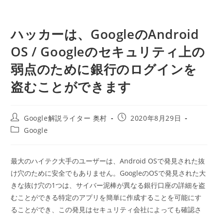
ハッカーは、GoogleのAndroid
OS / Googleのセキュリティ上の
弱点のために銀行のログインを
盗むことができます
投
投
Google解説ライター 奥村
2020年8月29日
稿
稿
投
Google
者:
公
稿
開
カ
日:
テ
最大のハイテク大手のユーザーは、Android OSで発見された抜
ゴ
け穴のために安全でもありません。GoogleのOSで発見された大
リ
ー:
きな抜け穴の1つは、サイバー泥棒が異なる銀行口座の詳細を盗
むことができる特定のアプリを簡単に作成することを可能にす
ることができ、この発見はセキュリティ会社によっても確認さ