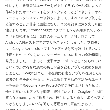
性により、攻撃者はユーザーをだましてサイバー泥棒によって
作成されたオーバーレイをクリックすることができます。オペ
レーティングシステムの複雑さによって、すべてのやり取りを
監視することが非常に困難になり、その複雑さに気を失う可能
性があります。Strandhoggのバグプロモンが悪用されているア
プリを監視するには、米国のセキュリティ会社と協力して
AndroidのPlayストアでアプリをスキャンしました。プロモン
は、GoogleのAndroidソフトウェアの抜け穴を利用するために
使用されたアプリを介してターゲットに60の別々の金融機関を
発見しました。によると、犯罪者はbankbotとして知られてい
るいくつかの有名な悪意のあるお金を盗むアプリの変種を使用
しました。Googleはまた、潜在的に有害なアプリを発見した研
究者の仕事を高く評価し、それに応じて同様の問題からユーザ
ーを保護するGoogle Play Protectの能力を向上させるために、
他の悪意のあるアプリを調査し続けています。Googleからの応
答もPromonによって歓迎され、彼らによると非常に多くのアプ
リがなりすましのバグを通じて悪用される可能性があり、
Android 10以前のバージョンのオペレーティングシステムで偽