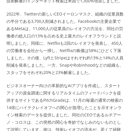
技術解雇のインターネット検索は米国で1,300%増加しました。
2022年、Twitterの新しいCEOイーロンマスク、組織の従業員数
の半分である3,700人削減されました。Facebookの主要企業で
あるMetaは、11,000人の従業員のレイオフの方法を、同社の労
働者の総人口の13%を占める史上最大のレイオフラウンドと説
明しました。同様に、Netflixも2回のレイオフを発表し、450人
の労働者を会社から一掃し、Netflixの株価は58%にひどく下落
しました。その後、LyftとStripeはそれぞれ約13%と14%の人員
削減を発表しました。一方、SnapやRobinhoodなどの組織も、
スタッフをそれぞれ20%と23%解雇しました。
ビジネスオーナー向けの革新的なAIアプリを作成し、スタート
アップの資金調達に関するリアルタイムのフィードバックを提
供するサイトであるPitchGradeは、11月の毎週の通常の検索の
14倍にハイテクレイオフへの関心が急増したことを示すオンラ
イン検索のデータを提供しました。同社のCEOであるルチアー
ノ・コロスは、この突然の関心を奇妙でなじみのないものとし
て説明しています。彼は、技術レイオフの洪水が、若くて経験