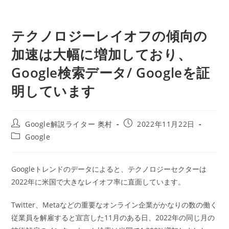
テクノロジーレイオフの傾向の
加速は大幅に増加しており、
Google検索データ/ Googleを証
明しています
投
投
Google解説ライター 奥村
2022年11月22日
稿
稿
投
Google
者:
公
稿
開
カ
日:
テ
Googleトレンドのデータによると、テクノロジーセクターは
ゴ
2022年に米国で大きなレイオフ率に直面しています。
リ
ー:
Twitter、Metaなどの重要なオンライン企業がかなりの数の働く
従業員を解雇すると宣言した11月のある日、2022年の同じ月の