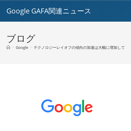
コ
Google GAFA関連ニュース
ン
テ
ン
ツ
ブログ
へ
ス
>
Google
>
テクノロジーレイオフの傾向の加速は大幅に増加しており、Go
キ
ッ
プ