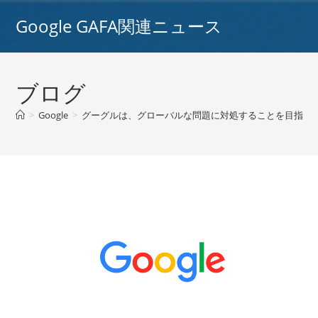
コ
Google GAFA関連ニュース
ン
テ
ン
ツ
ブログ
へ
ス
>
Google
>
グーグルは、グローバルな問題に対処することを目指す11
キ
ッ
プ