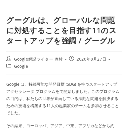
グーグルは、グローバルな問題
に対処することを目指す11のス
タートアップを強調 / グーグル
投
投
Google解説ライター 奥村
2020年8月27日
稿
稿
投
Google
者:
公
稿
開
カ
日:
テ
Google は、持続可能な開発目標 (SDG) を持つスタートアップ
ゴ
アクセラレータ プログラムをで開始しました。このプログラム
リ
ー:
の目的は、私たちの世界が直面している深刻な問題を解決する
ための技術を構築する11人の起業家のチームを参加させること
でした。
その結果、ヨーロッパ、アジア、中東、アフリカなどから約