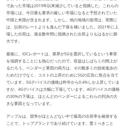
であった市場は2019年以来減少していると指摘した。これらの
市場には、今日最も要求の厳しい市場になると予想されていた
中国と米国が含まれます。しかし、他の地域の急増は、実際に
は、以前のレートよりも進んだ下落を補いました。2021年に上
場した出荷は、過去数年間に指摘された出荷よりもはるかに膨
大です。
最後に、IDCレポートは、業界が5Gを選択しているという事実
を強調することにも熱心だったので、収益はしばらくの間上が
るだろう。ベンダーと軍団の両方は、その数多くの技術進歩の
ためだけでなく、コストの上昇のために5Gの広告に焦点を当て
ています。5Gデバイスの価格は昨年から0.4%しか上昇していま
すが、4Gデバイスは大幅に下落しています。4Gデバイスの価格
の30%の下落は、ほとんどのベンダーによるこれらの判決の大
きな要因となっています。
アップルは、競争がほとんどない中で最高の出荷率を確保する
ことで、トップブランドであり続けています。驚くべきこと