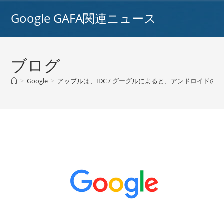
コ
Google GAFA関連ニュース
ン
テ
ン
ツ
ブログ
へ
ス
>
Google
>
アップルは、IDC / グーグルによると、アンドロイド
キ
ッ
プ