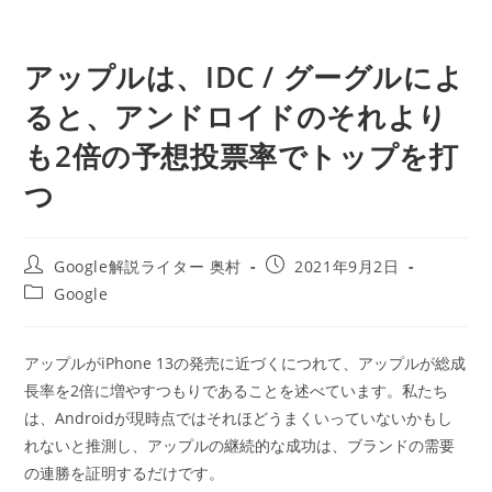
アップルは、IDC / グーグルによ
ると、アンドロイドのそれより
も2倍の予想投票率でトップを打
つ
投
投
Google解説ライター 奥村
2021年9月2日
稿
稿
投
Google
者:
公
稿
開
カ
日:
テ
アップルがiPhone 13の発売に近づくにつれて、アップルが総成
ゴ
長率を2倍に増やすつもりであることを述べています。私たち
リ
ー:
は、Androidが現時点ではそれほどうまくいっていないかもし
れないと推測し、アップルの継続的な成功は、ブランドの需要
の連勝を証明するだけです。