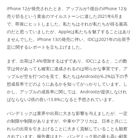
iPhone 12が発売されたとき、アップルが1億台のiPhone 12を
売り切るという黄金のマイルストーンに達した2021年6月ま
で、即座にヒットしました。私たちはそれが私たちが得る最高
のだと思っていましたが、Appleは私たちを魅了することはあり
ませんでした。iPhone 13の発売に伴い、IDCは2021年の出荷予
定に関するレポートを立ち上げました。
まず、出荷は7.4%増加するはずであり、IDCによると、この数
字は何があっても確実に達成されるのは明らかな事実です。ア
ップルが空を打つのを見て、私たちはAndroidが6.2%以下の予
想成長率でどのようにあるかを知ってがっかりしています。し
かし、アップルの成長率に関しては、Androidが提供しなけれ
ばならない2倍の良い13.8%になると予想されています。
パンデミックは業界や出荷に大きな影響を与えましたが、一定
の制限や制限がありますが、中東やアフリカは、日本と共にこ
れらの出荷を引き上げることに大きく貢献していることも観察
されています。報告書はまた、パンデミック前の最も高い顧客