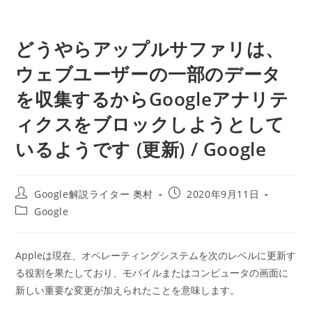
どうやらアップルサファリは、
ウェブユーザーの一部のデータ
を収集するからGoogleアナリテ
ィクスをブロックしようとして
いるようです (更新) / Google
投
投
Google解説ライター 奥村
2020年9月11日
稿
稿
投
Google
者:
公
稿
開
カ
日:
テ
Appleは現在、オペレーティングシステムを次のレベルに更新す
ゴ
る役割を果たしており、モバイルまたはコンピュータの画面に
リ
ー:
新しい重要な変更が加えられたことを意味します。