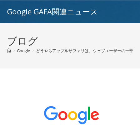
コ
Google GAFA関連ニュース
ン
テ
ン
ツ
ブログ
へ
ス
>
Google
>
どうやらアップルサファリは、ウェブユーザーの一部のデータを
キ
ッ
プ