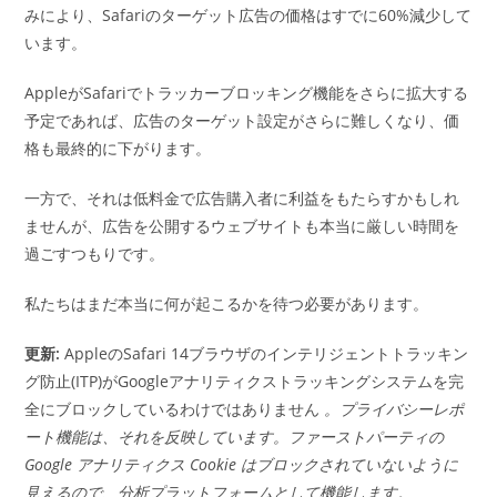
みにより、Safariのターゲット広告の価格はすでに60%減少して
います。
AppleがSafariでトラッカーブロッキング機能をさらに拡大する
予定であれば、広告のターゲット設定がさらに難しくなり、価
格も最終的に下がります。
一方で、それは低料金で広告購入者に利益をもたらすかもしれ
ませんが、広告を公開するウェブサイトも本当に厳しい時間を
過ごすつもりです。
私たちはまだ本当に何が起こるかを待つ必要があります。
更新:
AppleのSafari 14ブラウザのインテリジェントトラッキン
グ防止(ITP)がGoogleアナリティクストラッキングシステムを完
全にブロックしているわけではありません
。プライバシーレポ
ート機能は、それを反映しています。ファーストパーティの
Google アナリティクス Cookie はブロックされていないように
見えるので、分析プラットフォームとして機能します。