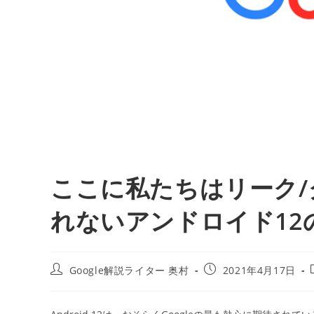
ここに私たちはリーク
れないアンドロイド12
投
投
Google解説ライター 奥村
2021年4月17日
稿
稿
者:
公
開