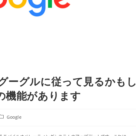
/グーグルに従って見るかも
の機能があります
投
Google
稿
カ
テ