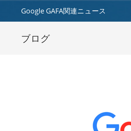
コ
Google GAFA関連ニュース
ン
テ
ン
ツ
ブログ
へ
ス
キ
ッ
プ