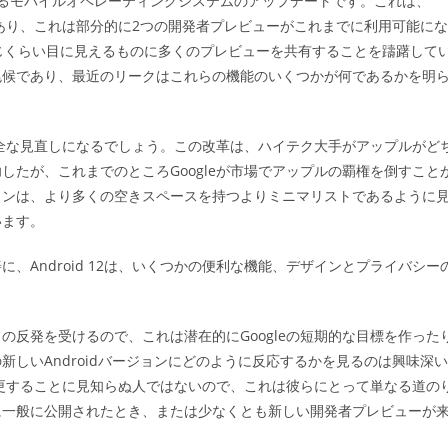
されているモバイルオペレーティングシステムのアップデートです。これは、
ゴ
があり、これは部分的に2つの開発者プレビューがこれまでに利用可能にな
リ
ー:
dと同じくらい目に見えるものに多くのプレビューを共有することを躊躇して
兆候であり、最近のリークはこれらの機能のいくつかが何であるかを明
ムの完全な見直しになるでしょう。この改革は、ハイテク大手がアップルがど
たが、これまでのところGoogleが市場でアップルの覇権を倒すこと
インは、より多くの空きスペースを持つよりミニマリストであるように
います。
、Android 12は、いくつかの便利な機能、デザインとプライバシー
反発を受けるので、これは潜在的にGoogleの短期的な目標を作った
しいAndroidバージョンにどのように反応するかを見るのは興味深い
変更することに見知らぬ人ではないので、これは彼らにとって単なる道の
に一般に公開されたとき、または少なくとも新しい開発者プレビューが