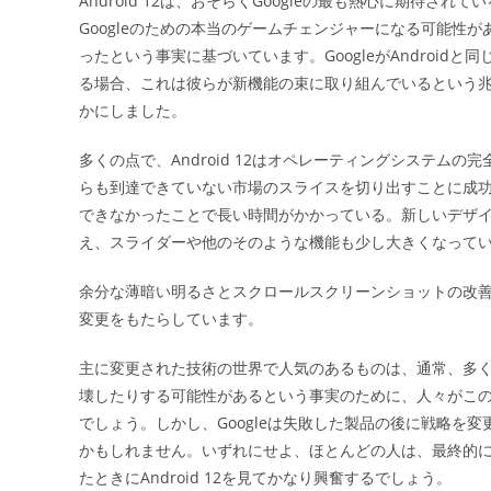
Android 12は、おそらくGoogleの最も熱心に期待
日:
Googleのための本当のゲームチェンジャーになる可能性
ったという事実に基づいています。GoogleがAndroi
る場合、これは彼らが新機能の束に取り組んでいるという
かにしました。
多くの点で、Android 12はオペレーティングシステ
らも到達できていない市場のスライスを切り出すことに成功し
できなかったことで長い時間がかかっている。新しいデザ
え、スライダーや他のそのような機能も少し大きくなって
余分な薄暗い明るさとスクロールスクリーンショットの改善に
変更をもたらしています。
主に変更された技術の世界で人気のあるものは、通常、多くの
壊したりする可能性があるという事実のために、人々がこの新
でしょう。しかし、Googleは失敗した製品の後に戦略を
かもしれません。いずれにせよ、ほとんどの人は、最終的
たときにAndroid 12を見てかなり興奮するでしょう。