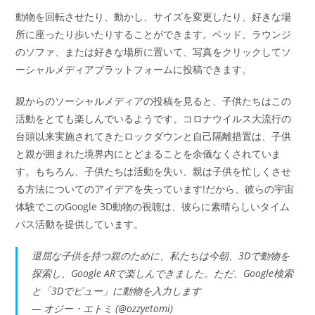
動物を回転させたり、動かし、サイズを変更したり、好きな場
所に座ったり歩いたりすることができます。ベッド、ラウンジ
のソファ、または好きな場所に置いて、写真をクリックしてソ
ーシャルメディアプラットフォームに投稿できます。
親からのソーシャルメディアの投稿を見ると、子供たちはこの
活動をとても楽しんでいるようです。コロナウイルス大流行の
台頭以来実施されてきたロックダウンと自己隔離措置は、子供
と親が囲まれた境界内にとどまることを余儀なくされていま
す。もちろん、子供たちは活動を失い、親は子供を忙しくさせ
る方法についてのアイデアを失っています!だから、彼らの宇宙
体験でこのGoogle 3D動物の視聴は、彼らに素晴らしいタイム
パス活動を提供しています。
退屈な子供を持つ親のために、私たちは今朝、3Dで動物を
探索し、Google ARで楽しんできました。ただ、Google検索
と「3Dでビュー」に動物を入力します
— オジー・エトミ (@ozzyetomi)