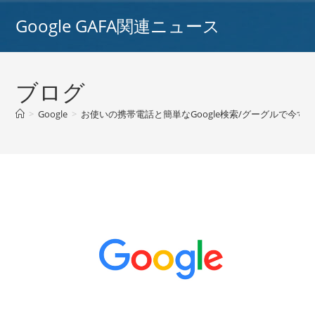
コ
Google GAFA関連ニュース
ン
テ
ン
ツ
ブログ
へ
ス
>
Google
>
お使いの携帯電話と簡単なGoogle検索/グーグルで今
キ
ッ
プ