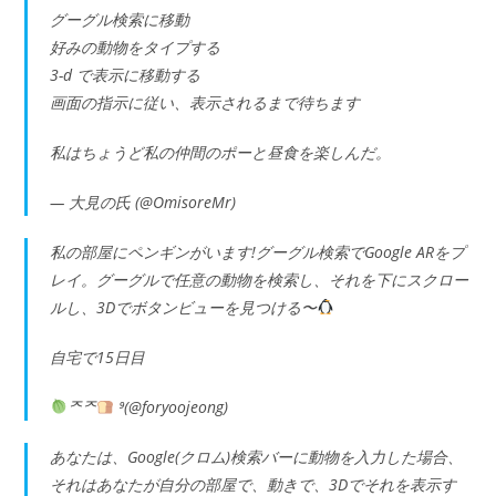
グーグル検索に移動
好みの動物をタイプする
3-d で表示に移動する
画面の指示に従い、表示されるまで待ちます
私はちょうど私の仲間のポーと昼食を楽しんだ。
— 大見の氏 (@OmisoreMr)
私の部屋にペンギンがいます!グーグル検索でGoogle ARをプ
レイ。グーグルで任意の動物を検索し、それを下にスクロー
ルし、3Dでボタンビューを見つける〜
自宅で15日目
ᄌᄌ
⁹(@foryoojeong)
あなたは、Google(クロム)検索バーに動物を入力した場合、
それはあなたが自分の部屋で、動きで、3Dでそれを表示す