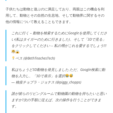
子供たちは動物と遊ぶのに満足しており、両親はこの機会を利
用して、動物とその自然の生息地、そして動物界に関するその
他の情報について教えることもできます。
これに行く – 動物を検索するためにGoogleを使用してくださ
い(私はタイガーのために行きました)、そして「3Dで見る」
をクリックしてください – 私の甥がこれを愛するでしょう!!!
ベス (@BethTeachesTech)
私はちょうど3D動物を発見しました.ただ、Google検索に動
物を入力し、「3Dで表示」を選択
— 検疫チョプラ・ジョナス (@piggy_chopps)
誰が彼らのリビングルームで動物園の動物を持ちたいと思い
ますか?次の手順に従えば、次の操作を行うことができま
す。