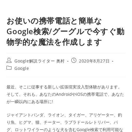
お使いの携帯電話と簡単な
Google検索/グーグルで今すぐ動
物学的な魔法を作成します
投
投
Google解説ライター 奥村
2020年8月27日
稿
稿
投
Google
者:
公
稿
開
カ
日:
テ
最近、そこに従事する新しい拡張現実没入型体験があります。
ゴ
そして、それも、あなたのAndroidやiOSの携帯電話で、あなた
リ
ー:
が一瞬以内にある場所に!
ジャイアントパンダ、ライオン、タイガー、アリゲーター、釣
り魚、ヒグマ、猫、チーター、ラブラドールレトリバー、パ
グ、ロットワイラーのような犬を含むGoogle検索で利用可能な