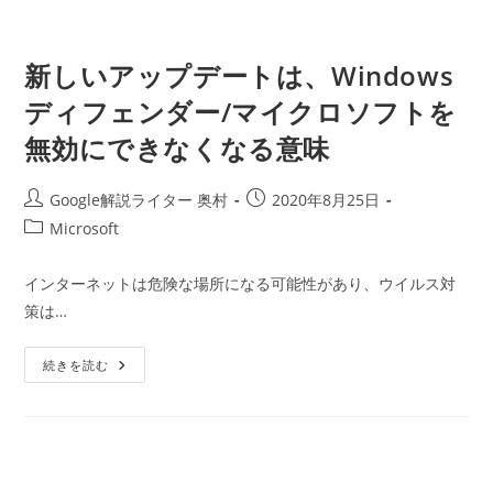
新しいアップデートは、Windows
ディフェンダー/マイクロソフトを
無効にできなくなる意味
投
投
Google解説ライター 奥村
2020年8月25日
稿
稿
投
Microsoft
者:
公
稿
開
カ
インターネットは危険な場所になる可能性があり、ウイルス対
日:
テ
策は…
ゴ
リ
新
ー:
続きを読む
し
い
ア
ッ
プ
デ
ー
ト