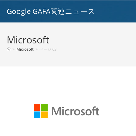
コ
Google GAFA関連ニュース
ン
テ
ン
ツ
Microsoft
へ
ス
>
Microsoft
>
ページ 63
キ
ッ
プ