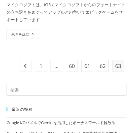
開
カ
マイクロソフトは、iOS / マイクロソフトからのフォートナイト
日:
テ
の立ち退きをめぐってアップルとの争いでエピックゲームをサ
ゴ
ポートしています
リ
ー:
マ
続きを読む
イ
ク
ロ
ソ
フ
ト
は、
1
…
60
61
62
63
前のページヘ
IOS
/
マ
イ
ク
ロ
ソ
フ
ト
か
ら
最近の投稿
の
フ
ォ
Google I/OパズルでGeminiを活用したボーナスワールド解放法
ー
ト