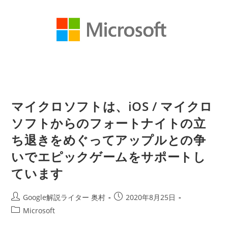
は、
Windows
デ
ィ
フ
ェ
ン
ダ
ー/
マ
イ
ク
ロ
ソ
マイクロソフトは、iOS / マイクロ
フ
ト
を
ソフトからのフォートナイトの立
無
効
ち退きをめぐってアップルとの争
に
で
いでエピックゲームをサポートし
き
な
く
ています
な
る
意
投
投
味
Google解説ライター 奥村
2020年8月25日
稿
稿
投
Microsoft
者:
公
稿