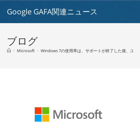
コ
Google GAFA関連ニュース
ン
テ
ン
ツ
ブログ
へ
ス
>
Microsoft
>
Windows 7の使用率は、サポートが終了した後、ユ
キ
ッ
プ