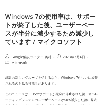
Windows 7の使用率は、サポー
トが終了した後、ユーザーベー
スが半分に減少するため減少し
ています / マイクロソフト
投
投
Google解説ライター 奥村
2023年3月4日
稿
稿
投
Microsoft
者:
公
稿
開
カ
日:
テ
統計の新しいグループを信じるなら、Windows 7がついに放棄
ゴ
されるのを見る可能性があります。
リ
ー:
このニュースは、OSのサポートが完全に停止された後、オペレ
ーティングシステムのユーザーベースが50%減少した後に発表