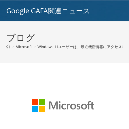
コ
Google GAFA関連ニュース
ン
テ
ン
ツ
ブログ
へ
ス
>
Microsoft
>
Windows 11ユーザーは、最近機密情報にアクセ
キ
ッ
プ