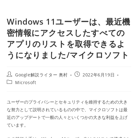
Windows 11ユーザーは、最近機
密情報にアクセスしたすべての
アプリのリストを取得できるよ
うになりました/マイクロソフト
投
投
Google解説ライター 奥村
2022年6月19日
稿
稿
投
Microsoft
者:
公
稿
開
カ
日:
テ
ユーザーのプライバシーとセキュリティを維持するための大き
ゴ
な努力として説明されているものの中で、マイクロソフトは最
リ
ー:
近のアップデートで一般の人々といくつかの大きな利益を上げ
ています。