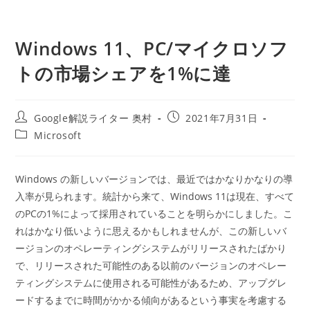
Windows 11、PC/マイクロソフ
トの市場シェアを1%に達
投
投
Google解説ライター 奥村
2021年7月31日
稿
稿
投
Microsoft
者:
公
稿
開
カ
日:
テ
Windows の新しいバージョンでは、最近ではかなりかなりの導
ゴ
入率が見られます。統計から来て、Windows 11は現在、すべて
リ
ー:
のPCの1%によって採用されていることを明らかにしました。こ
れはかなり低いように思えるかもしれませんが、この新しいバ
ージョンのオペレーティングシステムがリリースされたばかり
で、リリースされた可能性のある以前のバージョンのオペレー
ティングシステムに使用される可能性があるため、アップグレ
ードするまでに時間がかかる傾向があるという事実を考慮する