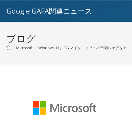
コ
Google GAFA関連ニュース
ン
テ
ン
ツ
ブログ
へ
ス
>
Microsoft
>
Windows 11、PC/マイクロソフトの市場シェアを1%
キ
ッ
プ