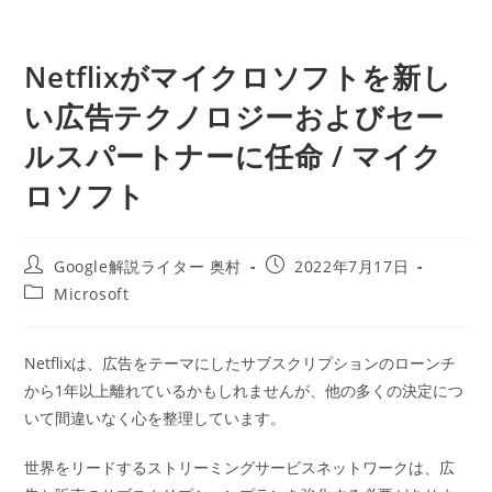
Netflixがマイクロソフトを新し
い広告テクノロジーおよびセー
ルスパートナーに任命 / マイク
ロソフト
投
投
Google解説ライター 奥村
2022年7月17日
稿
稿
投
Microsoft
者:
公
稿
開
カ
日:
テ
Netflixは、広告をテーマにしたサブスクリプションのローンチ
ゴ
から1年以上離れているかもしれませんが、他の多くの決定につ
リ
ー:
いて間違いなく心を整理しています。
世界をリードするストリーミングサービスネットワークは、広