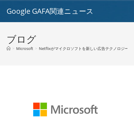
コ
Google GAFA関連ニュース
ン
テ
ン
ツ
ブログ
へ
ス
>
Microsoft
>
Netflixがマイクロソフトを新しい広告テクノロジー
キ
ッ
プ