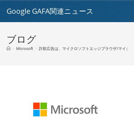
コ
Google GAFA関連ニュース
ン
テ
ン
ツ
ブログ
へ
ス
>
Microsoft
>
詐欺広告は、マイクロソフトエッジブラウザ/マイク
キ
ッ
プ