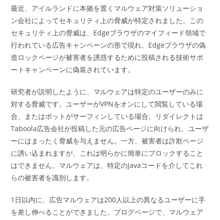
最近、アイルランドに本拠を置くマルウェア対策ソリューショ
ン会社によってセキュリティ上の脅威が特定されました。この
セキュリティ上の脅威は、Edgeブラウザのマイフィード領域で
行われている広告キャンペーンの形で現れ、Edgeブラウザの偽
造ロックページが被害者を誘惑するために投稿される技術サポ
ートキャンペーンに偽装されています。
研究者が説明したように、マルウェアは特定のユーザーのみに
対する脅威です。ユーザーがVPNをオンにして閲覧している場
合、またはボットがサーフィンしている場合、リダイレクトは
Taboola広告会社が投稿した元の広告ページに向けられ、ユーザ
ーにはまったく脅威を与えません。一方、被害者は詐欺ページ
に誘い込まれますが、これは明らかに簡単にブロックすること
はできません。マルウェアは、特定のJavaコードを介してこれ
らの被害者を識別します。
1日以内に、広告マルウェアは200人以上の異なるユーザーに手
を差し伸べることができました。ブログページで、マルウェア