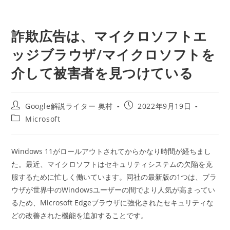
詐欺広告は、マイクロソフトエ
ッジブラウザ/マイクロソフトを
介して被害者を見つけている
投
投
Google解説ライター 奥村
2022年9月19日
稿
稿
投
Microsoft
者:
公
稿
開
カ
日:
テ
Windows 11がロールアウトされてからかなり時間が経ちまし
ゴ
た。最近、マイクロソフトはセキュリティシステムの欠陥を克
リ
ー:
服するために忙しく働いています。同社の最新版の1つは、ブラ
ウザが世界中のWindowsユーザーの間でより人気が高まってい
るため、Microsoft Edgeブラウザに強化されたセキュリティな
どの改善された機能を追加することです。