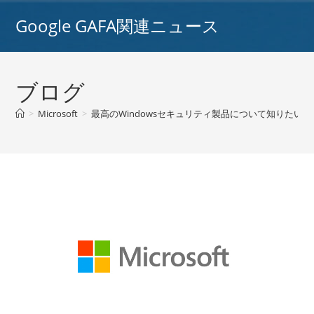
コ
Google GAFA関連ニュース
ン
テ
ン
ツ
ブログ
へ
ス
>
Microsoft
>
最高のWindowsセキュリティ製品について知りたい
キ
ッ
プ