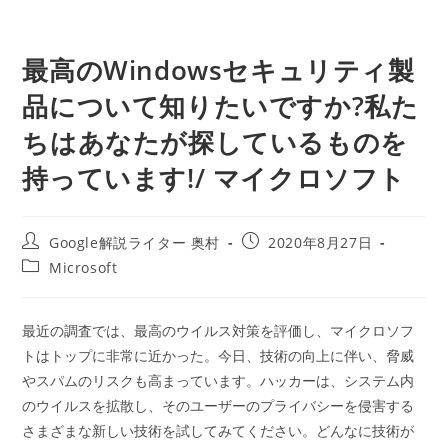
最高のWindowsセキュリティ製
品について知りたいですか?私た
ちはあなたが探しているものを
持っています!/ マイクロソフト
投
投
Google解説ライター 奥村
2020年8月27日
稿
稿
投
Microsoft
者:
公
稿
開
カ
日:
テ
最近の調査では、最高のウイルス対策を評価し、マイクロソフ
ゴ
トはトップに非常に近かった。今日、技術の向上に伴い、脅威
リ
ー:
やスパムのリスクも高まっています。ハッカーは、システム内
のウイルスを拡散し、そのユーザーのプライバシーを侵害する
さまざまな新しい技術を試してみてください。どんなに技術が