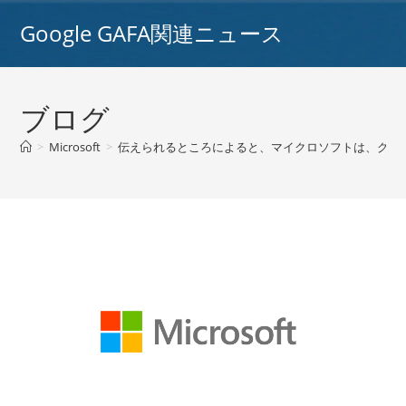
コ
Google GAFA関連ニュース
ン
テ
ン
ツ
ブログ
へ
ス
>
Microsoft
>
伝えられるところによると、マイクロソフトは、グーグル
キ
ッ
プ