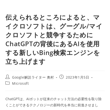
伝えられるところによると、マ
イクロソフトは、グーグル/マイ
クロソフトと競争するために
ChatGPTの背後にあるAIを使用
する新しいBing検索エンジンを
立ち上げます
投
投
Google解説ライター 奥村
2023年1月5日
稿
稿
投
Microsoft
者:
公
稿
開
カ
日:
テ
ChatGPTは、AIボットが従来のチャット方法の必要性を取り除
ゴ
くことができるテクノロジーの新時代を本当に前進させまし
リ