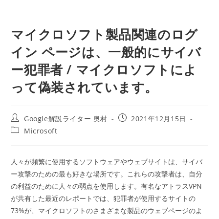
マイクロソフト製品関連のログ
イン ページは、一般的にサイバ
ー犯罪者 / マイクロソフトによ
って偽装されています。
投
投
Google解説ライター 奥村
2021年12月15日
稿
稿
投
Microsoft
者:
公
稿
開
カ
日:
テ
人々が頻繁に使用するソフトウェアやウェブサイトは、サイバ
ゴ
ー攻撃のための最も好きな場所です。これらの攻撃者は、自分
リ
ー:
の利益のために人々の弱点を使用します。有名なアトラスVPN
が共有した最近のレポートでは、犯罪者が使用するサイトの
73%が、マイクロソフトのさまざまな製品のウェブページのよ