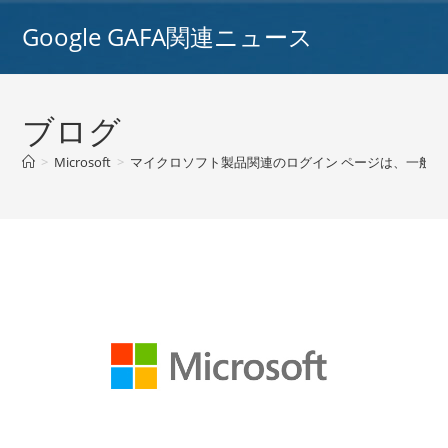
コ
Google GAFA関連ニュース
ン
テ
ン
ツ
ブログ
へ
ス
>
Microsoft
>
マイクロソフト製品関連のログイン ページは、一般的
キ
ッ
プ