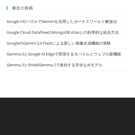
最近の投稿
Google I/OパズルでGeminiを活用したボーナスワールド解放法
Google Cloud DataflowのMongoDB Atlasとの効率的な統合方法
GoogleのGemini 2.0 Flashによる新しい画像生成機能の実験
Gemma 3とGoogle AI Edgeで実現するモバイルとウェブの新機能
Gemma 3とShieldGemma 2で進化する安全なAIモデル