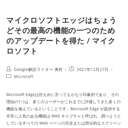
マイクロソフトエッジはちょう
どその最高の機能の一つのため
のアップデートを得た / マイク
ロソフト
投
投
Google解説ライター 奥村
2021年12月27日
稿
稿
投
Microsoft
者:
公
稿
開
カ
日:
テ
Microsoft Edgeは控えめに言ってもかなり印象的であり、その
ゴ
理由の1つは、多くのユーザーがこれまでに評価してきた多くの
リ
ー:
機能を備えているということです。Microsoft Edge が提供する
非常に人気のある機能は Web キャプチャと呼ばれ、調べようと
しているすべての Web ページの完全または部分的なスクリーン