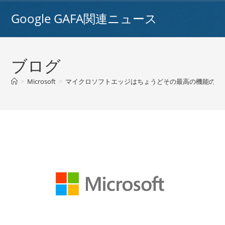
コ
Google GAFA関連ニュース
ン
テ
ン
ツ
ブログ
へ
ス
>
Microsoft
>
マイクロソフトエッジはちょうどその最高の機能の一つ
キ
ッ
プ