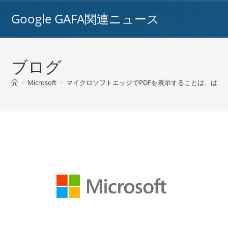
コ
Google GAFA関連ニュース
ン
テ
ン
ツ
ブログ
へ
ス
>
Microsoft
>
マイクロソフトエッジでPDFを表示することは、はるか
キ
ッ
プ