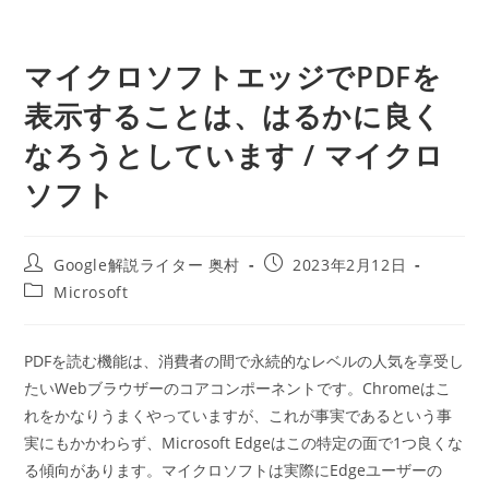
マイクロソフトエッジでPDFを
表示することは、はるかに良く
なろうとしています / マイクロ
ソフト
投
投
Google解説ライター 奥村
2023年2月12日
稿
稿
投
Microsoft
者:
公
稿
開
カ
日:
テ
PDFを読む機能は、消費者の間で永続的なレベルの人気を享受し
ゴ
たいWebブラウザーのコアコンポーネントです。Chromeはこ
リ
ー:
れをかなりうまくやっていますが、これが事実であるという事
実にもかかわらず、Microsoft Edgeはこの特定の面で1つ良くな
る傾向があります。マイクロソフトは実際にEdgeユーザーの