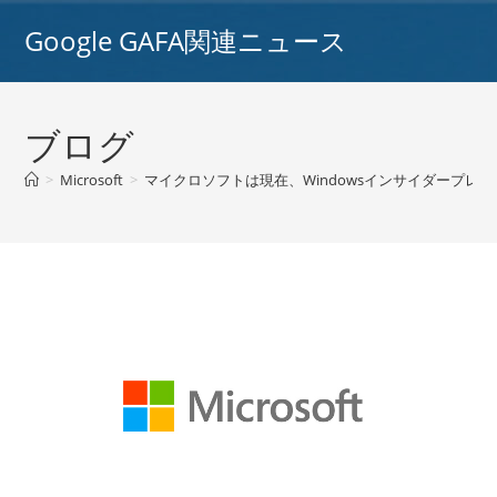
コ
Google GAFA関連ニュース
ン
テ
ン
ツ
ブログ
へ
ス
>
Microsoft
>
マイクロソフトは現在、Windowsインサイダープレ
キ
ッ
プ