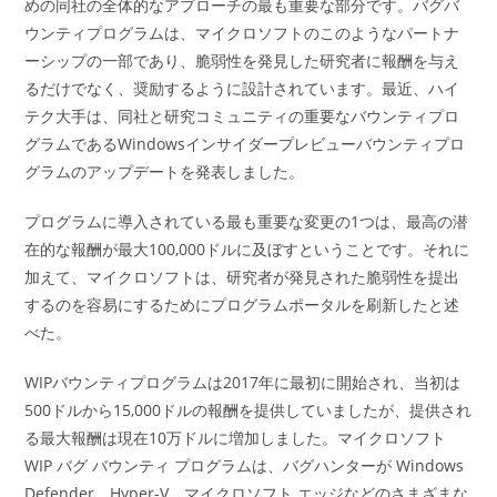
ー:
めの同社の全体的なアプローチの最も重要な部分です。バグバ
ウンティプログラムは、マイクロソフトのこのようなパートナ
ーシップの一部であり、脆弱性を発見した研究者に報酬を与え
るだけでなく、奨励するように設計されています。最近、ハイ
テク大手は、同社と研究コミュニティの重要なバウンティプロ
グラムであるWindowsインサイダープレビューバウンティプロ
グラムのアップデートを発表しました。
プログラムに導入されている最も重要な変更の1つは、最高の潜
在的な報酬が最大100,000ドルに及ぼすということです。それに
加えて、マイクロソフトは、研究者が発見された脆弱性を提出
するのを容易にするためにプログラムポータルを刷新したと述
べた。
WIPバウンティプログラムは2017年に最初に開始され、当初は
500ドルから15,000ドルの報酬を提供していましたが、提供され
る最大報酬は現在10万ドルに増加しました。マイクロソフト
WIP バグ バウンティ プログラムは、バグハンターが Windows
Defender、Hyper-V、マイクロソフト エッジなどのさまざまな