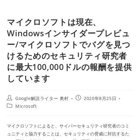
マイクロソフトは現在、
Windowsインサイダープレビュ
ー/マイクロソフトでバグを見つ
けるためのセキュリティ研究者
に最大100,000ドルの報酬を提供
しています
投
投
Google解説ライター 奥村
2020年8月25日
稿
稿
投
Microsoft
者:
公
稿
開
カ
日:
テ
マイクロソフトによると、サイバーセキュリティ研究者のコミ
ゴ
ュニティと協力することは、セキュリティの脅威に対抗するた
リ