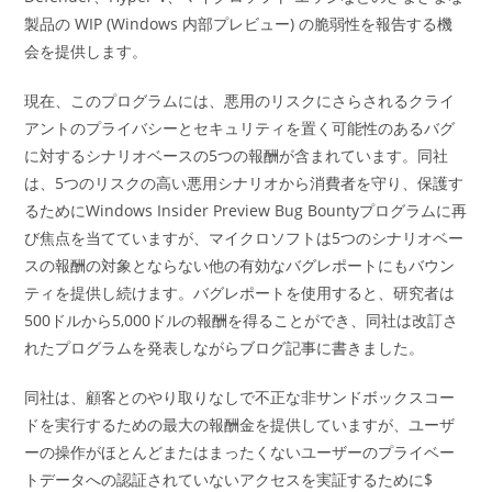
製品の WIP (Windows 内部プレビュー) の脆弱性を報告する機
会を提供します。
現在、このプログラムには、悪用のリスクにさらされるクライ
アントのプライバシーとセキュリティを置く可能性のあるバグ
に対するシナリオベースの5つの報酬が含まれています。同社
は、5つのリスクの高い悪用シナリオから消費者を守り、保護す
るためにWindows Insider Preview Bug Bountyプログラムに再
び焦点を当てていますが、マイクロソフトは5つのシナリオベー
スの報酬の対象とならない他の有効なバグレポートにもバウン
ティを提供し続けます。バグレポートを使用すると、研究者は
500ドルから5,000ドルの報酬を得ることができ、同社は改訂さ
れたプログラムを発表しながらブログ記事に書きました。
同社は、顧客とのやり取りなしで不正な非サンドボックスコー
ドを実行するための最大の報酬金を提供していますが、ユーザ
ーの操作がほとんどまたはまったくないユーザーのプライベー
トデータへの認証されていないアクセスを実証するために$