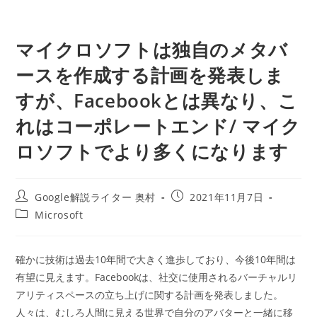
マイクロソフトは独自のメタバ
ースを作成する計画を発表しま
すが、Facebookとは異なり、こ
れはコーポレートエンド/ マイク
ロソフトでより多くになります
投
投
Google解説ライター 奥村
2021年11月7日
稿
稿
投
Microsoft
者:
公
稿
開
カ
日:
テ
確かに技術は過去10年間で大きく進歩しており、今後10年間は
ゴ
有望に見えます。Facebookは、社交に使用されるバーチャルリ
リ
ー:
アリティスペースの立ち上げに関する計画を発表しました。
人々は、むしろ人間に見える世界で自分のアバターと一緒に移