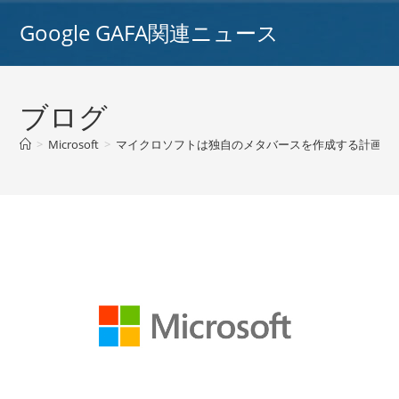
コ
Google GAFA関連ニュース
ン
テ
ン
ツ
ブログ
へ
ス
>
Microsoft
>
マイクロソフトは独自のメタバースを作成する計画を発表
キ
ッ
プ