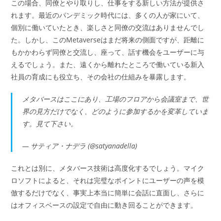
この場合、同僚とやり取りし、仕事をする新しい方法が提供さ
れます。最近のパンデミック時代には、多くの人が家にいて、
個別に働いていたとき、楽しさと同僚の交流はありませんでし
た。しかし、このMetaverseはまだ将来の側面ですが、距離に
もかかわらず同僚と交流し、座って、話す機会をユーザーに与
えるでしょう。また、遠くから離れたところで働いている新入
社員の育成にも役立ち、その会社の仕組みを暴露します。
メタバースはここにあり、工場のフロアから会議室まで、世
界の見方だけでなく、どのように参加するかを変革していま
す。見て下さい。
— サティア・ナデラ (@satyanadella)
これとは別に、メタバース技術は高度化するでしょう。マイク
ロソフトによると、それは完璧なポイントにユーザーの声を模
倣するだけでなく、事実上本当に簡単に会話に直面し、さらに
はオフィスベースの設定で自由に動き回ることができます。