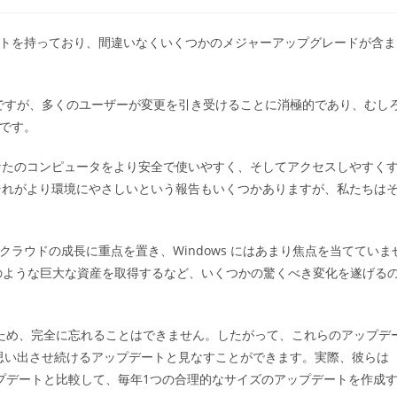
稿
カ
テ
プデートを持っており、間違いなくいくつかのメジャーアップグレードが含ま
ゴ
リ
ー:
ですが、多くのユーザーが変更を引き受けることに消極的であり、むし
的です。
なたのコンピュータをより安全で使いやすく、そしてアクセスしやすく
それがより環境にやさしいという報告もいくつかありますが、私たちは
ク クラウドの成長に重点を置き、Windows にはあまり焦点を当てていま
全体のような巨大な資産を取得するなど、いくつかの驚くべき変化を遂げる
いるため、完全に忘れることはできません。したがって、これらのアップデ
思い出させ続けるアップデートと見なすことができます。実際、彼らは
アップデートと比較して、毎年1つの合理的なサイズのアップデートを作成