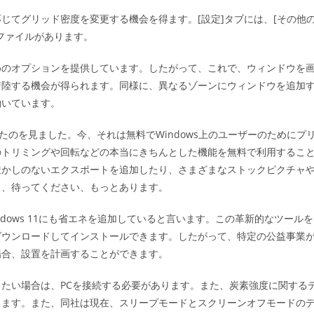
じてグリッド密度を変更する機会を得ます。[設定]タブには、[その他
ファイルがあります。
るためのオプションを提供しています。したがって、これで、ウィンドウを
着陸する機会が得られます。同様に、異なるゾーンにウィンドウを追加
働いています。
したのを見ました。今、それは無料でWindows上のユーザーのためにプ
のトリミングや回転などの本当にきちんとした機能を無料で利用するこ
透かしのないエクスポートを追加したり、さまざまなストックピクチャ
し、待ってください、もっとあります。
dows 11にも省エネを追加していると言います。この革新的なツールを
ダウンロードしてインストールできます。したがって、特定の公益事業
場合、設置を計画することができます。
たい場合は、PCを接続する必要があります。また、炭素強度に関する
ります。また、同社は現在、スリープモードとスクリーンオフモードの