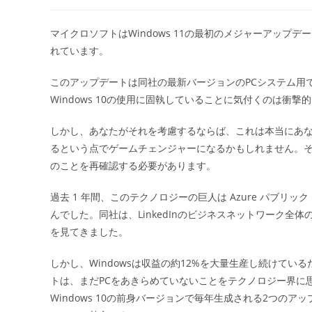
稿
稿
者:
公
開
マイクロソフトはWindows 11の最初のメジャーアッ
日:
れています。
このアップデートは同社の最新バージョンのPCシステム用
Windows 10の使用に固執していることに気付くのは衝撃
しかし、あなたがそれを考慮するならば、これは本当にあ
るという点でゲームチェンジャーになるかもしれません。
のことを再確認する必要があります。
過去 1 年間、このテクノロジーの巨人は Azure パブリッ
んでした。同社は、LinkedInのビジネスネットワーク
を見てきました。
しかし、Windowsは収益の約12%を大量生産し続けて
トは、まだPCをあきらめていないことをテクノロジー界に
Windows 10の前身バージョンで毎年生成される2つの