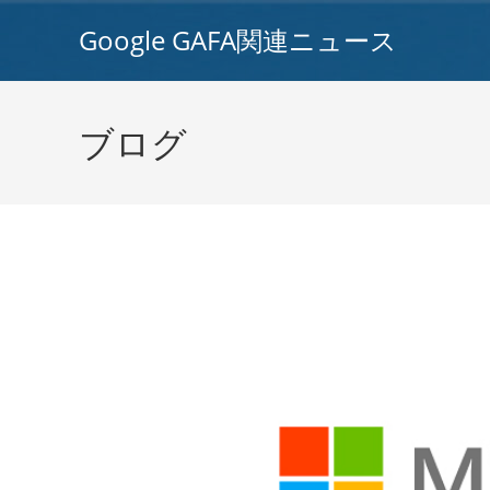
コ
Google GAFA関連ニュース
ン
テ
ン
ツ
ブログ
へ
ス
キ
ッ
プ