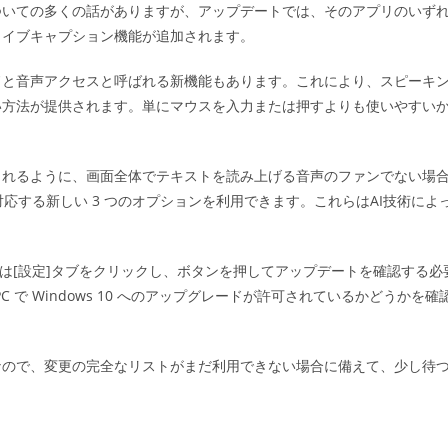
ついての多くの話がありますが、アップデートでは、そのアプリのいず
ライブキャプション機能が追加されます。
ドと音声アクセスと呼ばれる新機能もあります。これにより、スピーキ
い方法が提供されます。単にマウスを入力または押すよりも使いやすい
られるように、画面全体でテキストを読み上げる音声のファンでない場
応する新しい 3 つのオプションを利用できます。これらはAI技術によ
ザーは[設定]タブをクリックし、ボタンを押してアップデートを確認する必
PC で Windows 10 へのアップグレードが許可されているかどうかを確
なので、変更の完全なリストがまだ利用できない場合に備えて、少し待