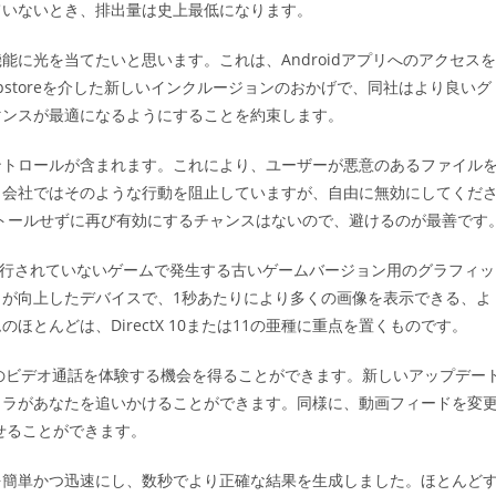
ていないとき、排出量は史上最低になります。
に光を当てたいと思います。これは、Androidアプリへのアクセスを
Appstoreを介した新しいインクルージョンのおかげで、同社はより良いグ
マンスが最適になるようにすることを約束します。
ントロールが含まれます。これにより、ユーザーが悪意のあるファイル
、会社ではそのような行動を阻止していますが、自由に無効にしてくだ
ストールせずに再び有効にするチャンスはないので、避けるのが最善です
現在実行されていないゲームで発生する古いゲームバージョン用のグラフィッ
が向上したデバイスで、1秒あたりにより多くの画像を表示できる、よ
とんどは、DirectX 10または11の亜種に重点を置くものです。
のビデオ通話を体験する機会を得ることができます。新しいアップデー
メラがあなたを追いかけることができます。同様に、動画フィードを変
見せることができます。
を簡単かつ迅速にし、数秒でより正確な結果を生成しました。ほとんど