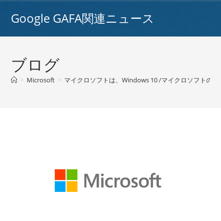
コ
Google GAFA関連ニュース
ン
テ
ン
ツ
ブログ
へ
ス
>
Microsoft
>
マイクロソフトは、Windows 10 /マイクロソフ
キ
ッ
プ