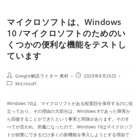
マイクロソフトは、Windows
10 /マイクロソフトのためのい
くつかの便利な機能をテストし
ています
投
投
Google解説ライター 奥村
2020年8月26日
稿
稿
投
Microsoft
者:
公
稿
開
カ
日:
テ
Windows 10は、マイクロソフトがある程度顔を保存するのに役
ゴ
立っており、その理由の大部分は、Windows 8であった障害か
リ
ー:
ら回復することができたという事実と関係があります。そのす
べてが言われ、邪魔になったので、Windows 10はマイクロソフ
トが頻繁にできるだけ多くの新機能を導入しようとする理由で