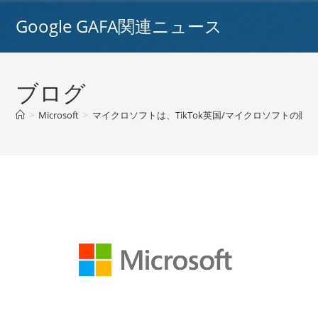
コ
Google GAFA関連ニュース
ン
テ
ン
ツ
ブログ
へ
ス
>
Microsoft
>
マイクロソフトは、TikTok英国/マイクロソフトの購
キ
ッ
プ