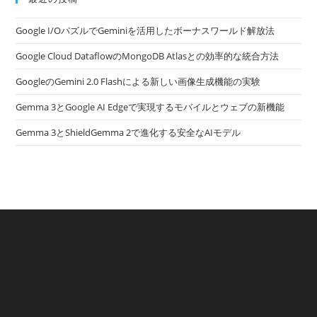
Google I/OパズルでGeminiを活用したボーナスワールド解放法
Google Cloud DataflowのMongoDB Atlasとの効率的な統合方法
GoogleのGemini 2.0 Flashによる新しい画像生成機能の実験
Gemma 3とGoogle AI Edgeで実現するモバイルとウェブの新機能
Gemma 3とShieldGemma 2で進化する安全なAIモデル