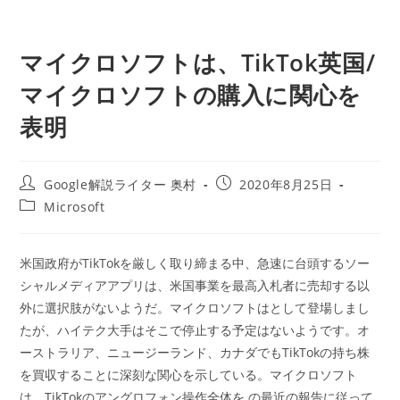
マイクロソフトは、TikTok英国/
マイクロソフトの購入に関心を
表明
投
投
Google解説ライター 奥村
2020年8月25日
稿
稿
投
Microsoft
者:
公
稿
開
カ
日:
テ
米国政府がTikTokを厳しく取り締まる中、急速に台頭するソー
ゴ
シャルメディアアプリは、米国事業を最高入札者に売却する以
リ
ー:
外に選択肢がないようだ。マイクロソフトはとして登場しまし
たが、ハイテク大手はそこで停止する予定はないようです。オ
ーストラリア、ニュージーランド、カナダでもTikTokの持ち株
を買収することに深刻な関心を示している。マイクロソフト
は、TikTokのアングロフォン操作全体を.の最近の報告に従って