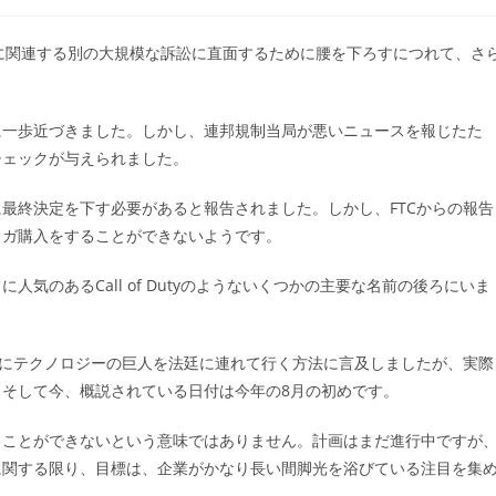
稿
カ
テ
zzardの買収に関連する別の大規模な訴訟に直面するために腰を下ろすにつれて、さ
ゴ
リ
ー:
に一歩近づきました。しかし、連邦規制当局が悪いニュースを報じたた
チェックが与えられました。
最終決定を下す必要があると報告されました。しかし、FTCからの報告
メガ購入をすることができないようです。
気のあるCall of Dutyのようないくつかの主要な名前の後ろにいま
めにテクノロジーの巨人を法廷に連れて行く方法に言及しましたが、実際
そして今、概説されている日付は今年の8月の初めです。
ることができないという意味ではありません。計画はまだ進行中ですが
に関する限り、目標は、企業がかなり長い間脚光を浴びている注目を集