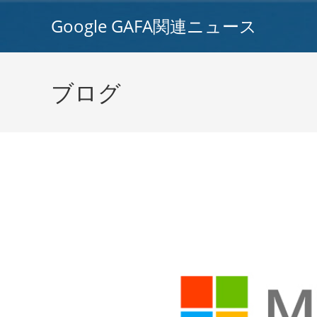
コ
Google GAFA関連ニュース
ン
テ
ン
ツ
ブログ
へ
ス
キ
ッ
プ