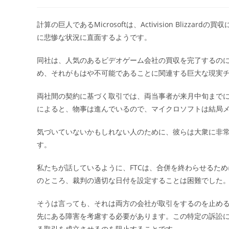
稿
稿
者:
公
開
計算の巨人であるMicrosoftは、Activision Bli
日:
に悲惨な状況に直面するようです。
同社は、人気のあるビデオゲーム会社の買収を完了するの
め、それがもはや不可能であることに関連する巨大な現実
両社間の契約に基づく取引では、両当事者が来月中旬までに
によると、物事は進んでいるので、マイクロソフトは結局
気づいていないかもしれない人のために、彼らは大衆に非常に人
す。
私たちが話しているように、FTCは、合併を終わらせるた
のところ、裁判の適切な日付を設定することは困難でした。
そうは言っても、それは両方の会社が取引をするのを止め
先にある障害を考慮する必要があります。この特定の訴訟
る取引を成立させるのを阻止することです。