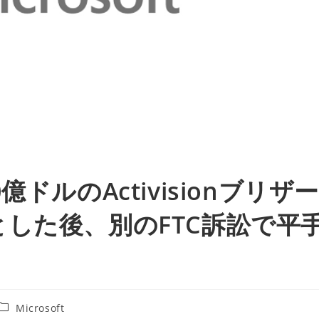
ドルのActivisionブリザー
した後、別のFTC訴訟で平
投
Microsoft