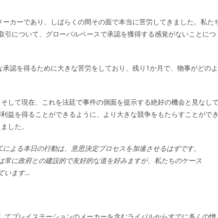
のメーカーであり、しばらくの間その面で本当に苦労してきました。私た
取引について、グローバルベースで承認を獲得する感覚がないことにつ
切な承認を得るために大きな苦労をしており、残り1か月で、物事がどのよ
、そして現在、これを法廷で事件の側面を提示する絶好の機会と見なし
が利益を得ることができるように、より大きな競争をもたらすことがで
えました。
いうFTCによる本日の行動は、意思決定プロセスを加速させるはずです。
は常に政府との建設的で友好的な道を好みますが、私たちのケース
ています…
してプレイステーションのメーカーを含むライバルからすでに多くの憎