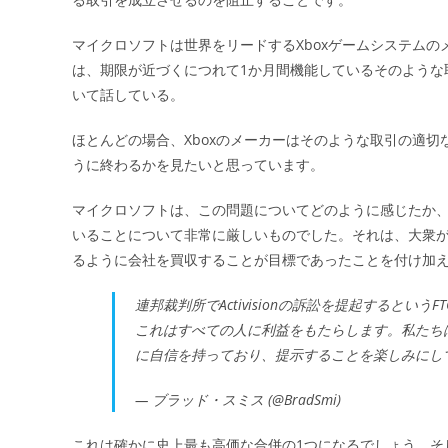
マイクロソフトは世界をリードするXboxゲームシステム
は、期限が近づくにつれて1か月間機能しているそのような
いて話している。
ほとんどの場合、Xboxのメーカーはそのような取引の適
うに終わるかを見たいと思っています。
マイクロソフトは、この問題についてどのように感じたか
いることについて非常に厳しいものでした。それは、大衆
るように会社を買収することが目標であったことを付け加
連邦裁判所でActivisionの訴訟を提起すると
これはすべての人に利益をもたらします。私たち
に自信を持っており、提示することを楽しみにし
— ブラッド・スミス (@BradSmi)
これは確かに史上最も高価な合併の1つになるでしょう、そ