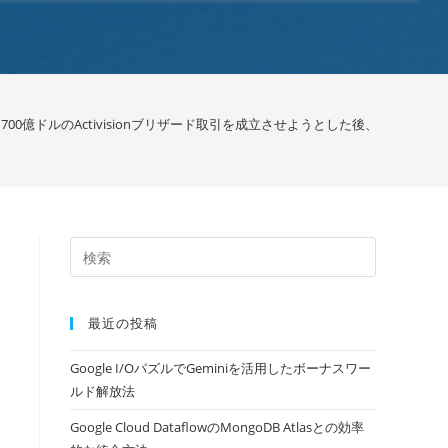
00億ドルのActivisionブリザード取引を成立させようとした後、別のFTC
最近の投稿
Google I/OパズルでGeminiを活用したボーナスワー
ルド解放法
Google Cloud DataflowのMongoDB Atlasとの効率