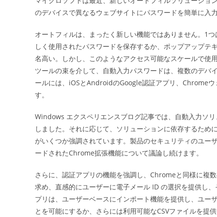
マイクロソフトは最近、新しいオートフィルソリューションを使用
日:
のデバイスで異なるウェブサイトにパスワードを簡単に入
ー
オートフィルは、まったく新しい機能ではありません。1つは、
しく使用されたパスワードを保存するか、ポップアップテ
名高い。しかし、このようなアクセス可能なスケールで使
ツールの束を介して、自動入力パスワードは、複数のデバ
ールには、iOSとAndroidのGoogle認証アプリ、Ch
す。
Windows エクスペリエンスブログ記事では、自動入力
しました。それに応じて、ソリューションに依存するためにユー
がいくつか強調されています。製品のセキュリティのユーザ
ードされたChrome拡張機能について議論し続けます。
さらに、認証アプリの機能を強調し、Chromeと同様に複
求め、直感的にユーザーに電子メール ID の選択を提供
プリは、ユーザーベースにインポート機能を提供し、ユーザーが
とを可能にするか、さらには利用可能なCSVファイルを提