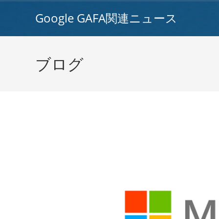
コ
Google GAFA関連ニュース
ン
テ
ン
ツ
ブログ
へ
ス
キ
ッ
プ