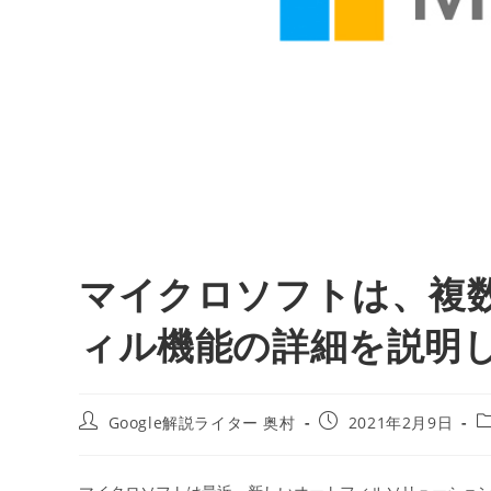
マイクロソフトは、複
ィル機能の詳細を説明
投
投
Google解説ライター 奥村
2021年2月9日
稿
稿
者:
公
開