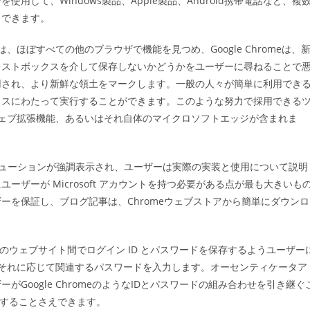
して、Windows製品、Apple製品、Android携帯電話など、複
ゴ
力できます。
リ
:
ほぼすべての他のブラウザで機能を見つめ、Google Chromeは、
キストボックスを介して保存しないかどうかをユーザーに尋ねることで
用され、より新鮮な領土をマークします。一般の人々が簡単に利用でき
イスにわたって実行することができます。このような努力で採用できる
romeウェブ拡張機能、あるいはそれ自体のマイクロソフトエッジが含まれま
ソリューションが強調表示され、ユーザーは実際の実装と使用について説明
ザーが Microsoft アカウントを持つ必要がある点が最も大きいも
ーを保証し、ブログ記事は、Chromeウェブストアから簡単にダウンロ
数のウェブサイト間でログイン ID とパスワードを保存するようユーザー
し、それに応じて関連するパスワードを入力します。オーセンティケータア
Google ChromeのようなIDとパスワードの組み合わせを引き継ぐ
供することさえできます。