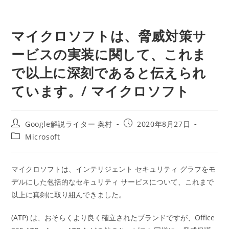
マイクロソフトは、脅威対策サ
ービスの実装に関して、これま
で以上に深刻であると伝えられ
ています。/ マイクロソフト
投
投
Google解説ライター 奥村
2020年8月27日
稿
稿
投
Microsoft
者:
公
稿
開
カ
日:
テ
マイクロソフトは、インテリジェント セキュリティ グラフをモ
ゴ
デルにした包括的なセキュリティ サービスについて、これまで
リ
ー:
以上に真剣に取り組んできました。
(ATP) は、おそらくより良く確立されたブランドですが、Office