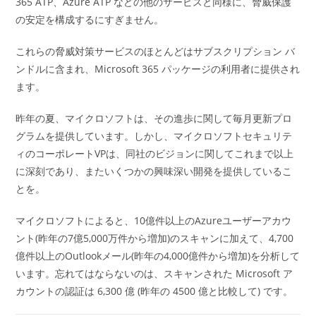
365 ATP、Azure ATP などの他のサービスと同様に、脅威保護
の安定を構成するにすぎません。
これらの脅威対策サービスのほとんどはサブスクリプション バ
ンドルに含まれ、Microsoft 365 パッケージの利用者に提供され
ます。
昨年の夏、マイクロソフトは、その進歩に関して毎月更新プロ
グラムを提供しています。しかし、マイクロソフトセキュリテ
ィのコーポレートVPは、同社のビジョンに関してこれまで以上
に深刻であり、またいくつかの興味深い開発を提供しているこ
とを。
マイクロソフトによると、10億件以上のAzureユーザーアカウ
ント(昨年の7億5,000万件から増加)のスキャンに加えて、4,700
億件以上のOutlookメール(昨年の4,000億件から増加)を分析して
います。忘れてはならないのは、スキャンされた Microsoft ア
カウントの認証は 6,300 億 (昨年の 4500 億と比較して) です。