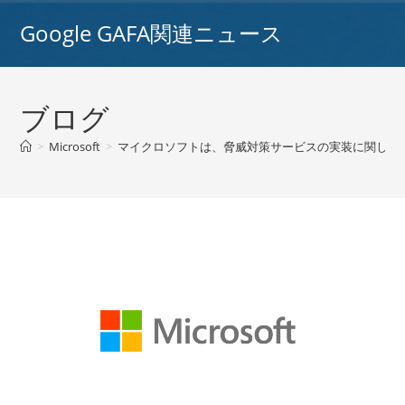
コ
Google GAFA関連ニュース
ン
テ
ン
ツ
ブログ
へ
ス
>
Microsoft
>
マイクロソフトは、脅威対策サービスの実装に関して、
キ
ッ
プ