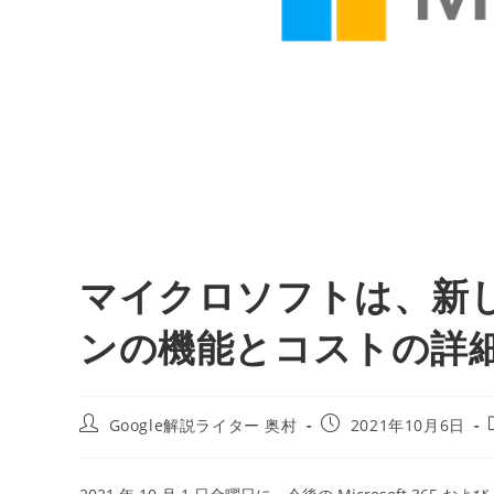
マイクロソフトは、新しい 
ンの機能とコストの詳
投
投
Google解説ライター 奥村
2021年10月6日
稿
稿
者:
公
開