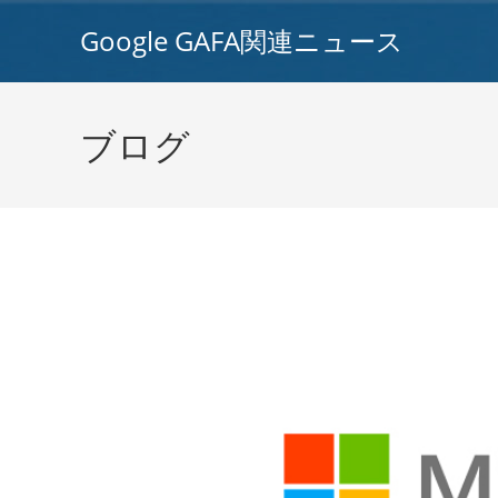
コ
Google GAFA関連ニュース
ン
テ
ン
ツ
ブログ
へ
ス
キ
ッ
プ