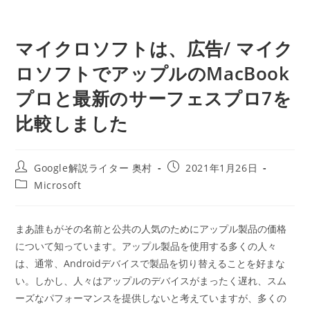
マイクロソフトは、広告/ マイク
ロソフトでアップルのMacBook
プロと最新のサーフェスプロ7を
比較しました
投
投
Google解説ライター 奥村
2021年1月26日
稿
稿
投
Microsoft
者:
公
稿
開
カ
日:
テ
まあ誰もがその名前と公共の人気のためにアップル製品の価格
ゴ
について知っています。アップル製品を使用する多くの人々
リ
ー:
は、通常、Androidデバイスで製品を切り替えることを好まな
い。しかし、人々はアップルのデバイスがまったく遅れ、スム
ーズなパフォーマンスを提供しないと考えていますが、多くの