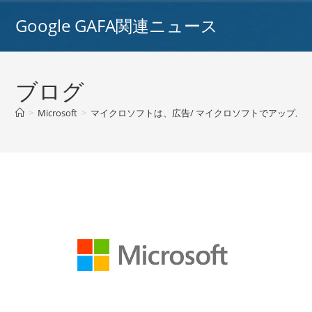
コ
Google GAFA関連ニュース
ン
テ
ン
ツ
ブログ
へ
ス
>
Microsoft
>
マイクロソフトは、広告/ マイクロソフトでアップルの
キ
ッ
プ