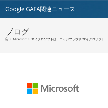
コ
Google GAFA関連ニュース
ン
テ
ン
ツ
ブログ
へ
ス
>
Microsoft
>
マイクロソフトは、エッジブラウザ/マイクロソフトに
キ
ッ
プ