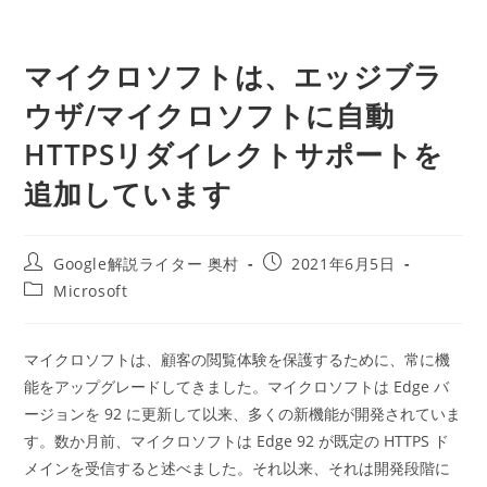
マイクロソフトは、エッジブラ
ウザ/マイクロソフトに自動
HTTPSリダイレクトサポートを
追加しています
投
投
Google解説ライター 奥村
2021年6月5日
稿
稿
投
Microsoft
者:
公
稿
開
カ
日:
テ
マイクロソフトは、顧客の閲覧体験を保護するために、常に機
ゴ
能をアップグレードしてきました。マイクロソフトは Edge バ
リ
ー:
ージョンを 92 に更新して以来、多くの新機能が開発されていま
す。数か月前、マイクロソフトは Edge 92 が既定の HTTPS ド
メインを受信すると述べました。それ以来、それは開発段階に