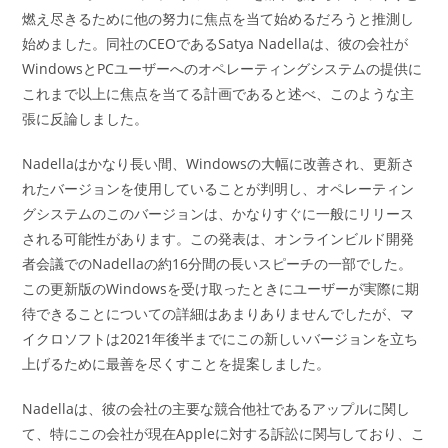
燃え尽きるために他の努力に焦点を当て始めるだろうと推測し
始めました。同社のCEOであるSatya Nadellaは、彼の会社が
WindowsとPCユーザーへのオペレーティングシステムの提供に
これまで以上に焦点を当てる計画であると述べ、このような主
張に反論しました。
Nadellaはかなり長い間、Windowsの大幅に改善され、更新さ
れたバージョンを使用していることが判明し、オペレーティン
グシステムのこのバージョンは、かなりすぐに一般にリリース
される可能性があります。この発表は、オンラインビルド開発
者会議でのNadellaの約16分間の長いスピーチの一部でした。
この更新版のWindowsを受け取ったときにユーザーが実際に期
待できることについての詳細はあまりありませんでしたが、マ
イクロソフトは2021年後半までにこの新しいバージョンを立ち
上げるために最善を尽くすことを提案しました。
Nadellaは、彼の会社の主要な競合他社であるアップルに関し
て、特にこの会社が現在Appleに対する訴訟に関与しており、こ