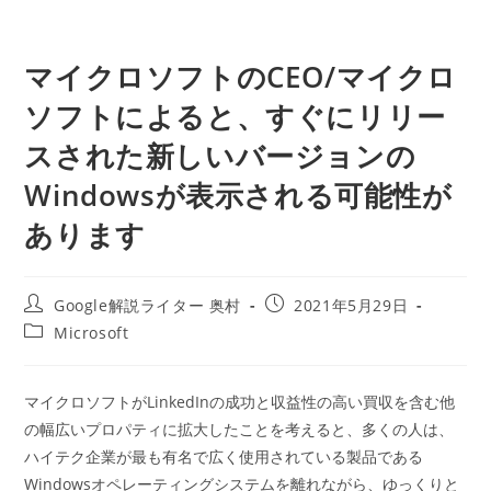
マイクロソフトのCEO/マイクロ
ソフトによると、すぐにリリー
スされた新しいバージョンの
Windowsが表示される可能性が
あります
投
投
Google解説ライター 奥村
2021年5月29日
稿
稿
投
Microsoft
者:
公
稿
開
カ
日:
テ
マイクロソフトがLinkedInの成功と収益性の高い買収を含む他
ゴ
の幅広いプロパティに拡大したことを考えると、多くの人は、
リ
ー:
ハイテク企業が最も有名で広く使用されている製品である
Windowsオペレーティングシステムを離れながら、ゆっくりと