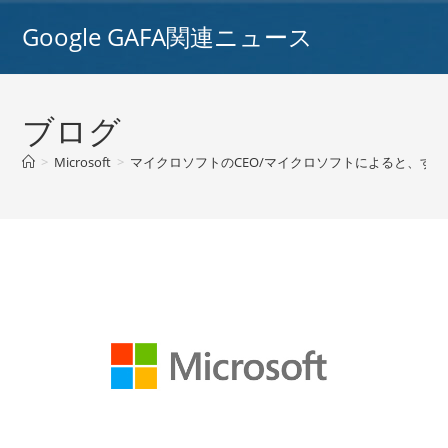
コ
Google GAFA関連ニュース
ン
テ
ン
ツ
ブログ
へ
ス
>
Microsoft
>
マイクロソフトのCEO/マイクロソフトによると、すぐ
キ
ッ
プ