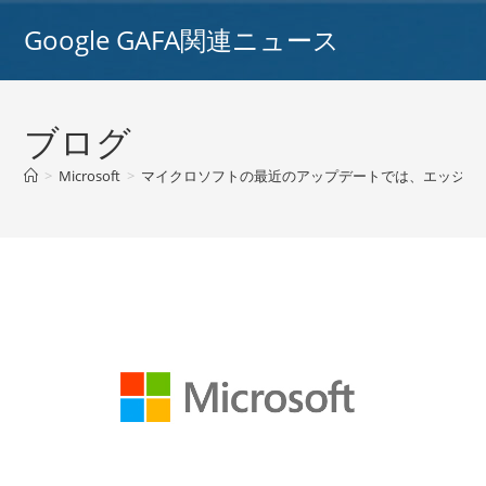
コ
Google GAFA関連ニュース
ン
テ
ン
ツ
ブログ
へ
ス
>
Microsoft
>
マイクロソフトの最近のアップデートでは、エッジブラ
キ
ッ
プ