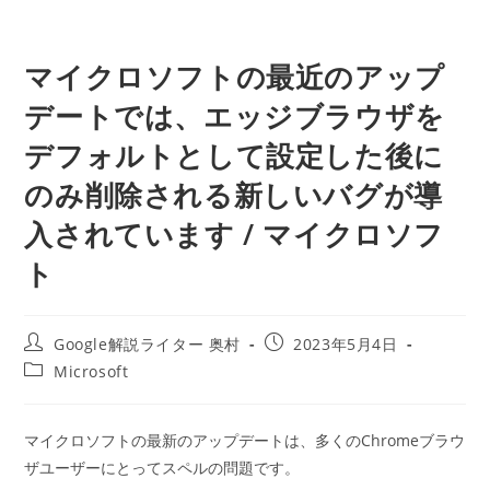
マイクロソフトの最近のアップ
デートでは、エッジブラウザを
デフォルトとして設定した後に
のみ削除される新しいバグが導
入されています / マイクロソフ
ト
投
投
Google解説ライター 奥村
2023年5月4日
稿
稿
投
Microsoft
者:
公
稿
開
カ
日:
テ
マイクロソフトの最新のアップデートは、多くのChromeブラウ
ゴ
ザユーザーにとってスペルの問題です。
リ