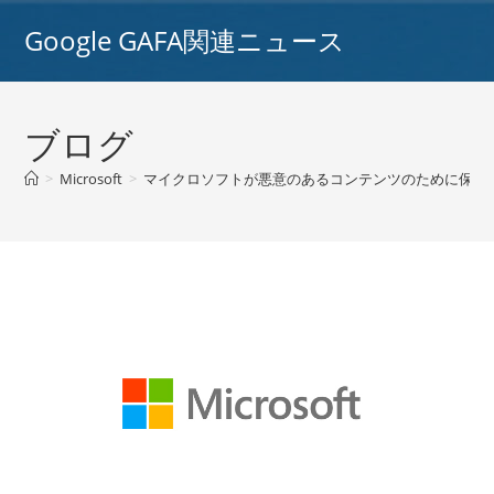
コ
Google GAFA関連ニュース
ン
テ
ン
ツ
ブログ
へ
ス
>
Microsoft
>
マイクロソフトが悪意のあるコンテンツのために保護さ
キ
ッ
プ