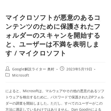
マイクロソフトが悪意のあるコ
ンテンツのために保護されたフ
ォルダーのスキャンを開始する
と、ユーザーは不満を表明しま
す / マイクロソフト
投
投
Google解説ライター 奥村
2023年5月19日
稿
稿
投
Microsoft
者:
公
稿
開
カ
日:
テ
によると、Microsoftは、マルウェアやその他の悪意のあるソフ
ゴ
トウェアを検出するために、パスワードで保護されたZIPフォル
リ
ー:
ダーの調査を開始しました。ただし、すべてのユーザーがこの
方法に満足しているわけではありません。Dan Goodinによる