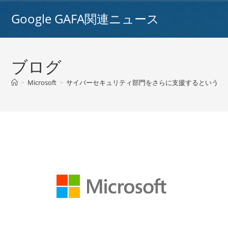
コ
Google GAFA関連ニュース
ン
テ
ン
ツ
ブログ
へ
ス
>
Microsoft
>
サイバーセキュリティ部門をさらに支援するというマ
キ
ッ
プ