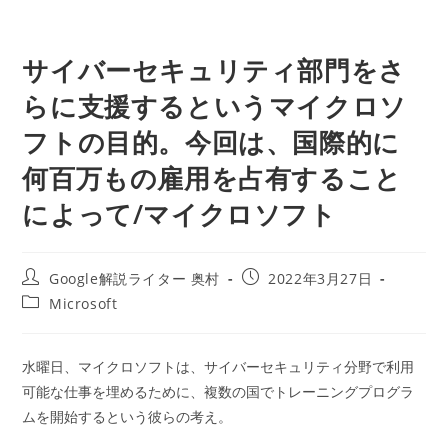
サイバーセキュリティ部門をさ
らに支援するというマイクロソ
フトの目的。今回は、国際的に
何百万もの雇用を占有すること
によって/マイクロソフト
投
投
Google解説ライター 奥村
2022年3月27日
稿
稿
投
Microsoft
者:
公
稿
開
カ
日:
テ
水曜日、マイクロソフトは、サイバーセキュリティ分野で利用
ゴ
可能な仕事を埋めるために、複数の国でトレーニングプログラ
リ
ー:
ムを開始するという彼らの考え。