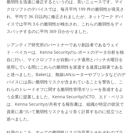
脆弱性を迅速に修正するというのは、良いニュースです。マイ
クロソフトのデバイスでは、毎月平均 199 件の脆弱性が発見さ
れ、平均で 36 日以内に修正されましたが、ネットワーク デバ
イスでは平均 3.6 の脆弱性が検出され、これらの脆弱性をディ
スパッチするのに平均 369 日かかりました。
シアンティア研究所のパートナーであり創設者であるウェイ
ド・ベイカーは、Kenna Securityのレポートのデータ分析を独
自に行い、マイクロソフトが自動パッチ適用とパッチ火曜日を
使用している間にこれらの脆弱性を派遣する速度は顕著である
と述べました。Bakerは、無線LANルーターやプリンタなどのデ
バイスには高い脆弱性リスクが含まれていることを警告し、こ
れらのトレードオフに関する脆弱性管理ポリシーを形成するよ
う企業に提案しました。Kenna SecurityのCTO、エド・ベリス
は、Kenna Securityが共有する報告書は、組織が特定の状況で
資産に基づいて脆弱性リスクをより良く計算するのに役立つと
述べました。
結局のところ、すべての脆弱性リスク許容度とそれぞれのプラ