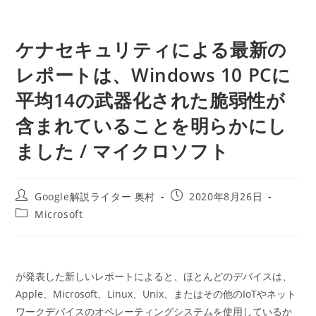
ケナセキュリティによる最新の
レポートは、Windows 10 PCに
平均14の武器化された脆弱性が
含まれていることを明らかにし
ました / マイクロソフト
投
投
Google解説ライター 奥村
2020年8月26日
稿
稿
投
Microsoft
者:
公
稿
開
カ
日:
テ
ゴ
が発表した新しいレポートによると、ほとんどのデバイスは、
リ
ー:
Apple、Microsoft、Linux、Unix、またはその他のIoTやネット
ワークデバイスのオペレーティングシステムを使用しているか