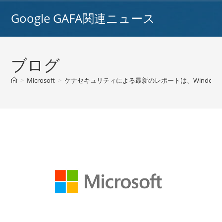
コ
Google GAFA関連ニュース
ン
テ
ン
ツ
ブログ
へ
ス
>
Microsoft
>
ケナセキュリティによる最新のレポートは、Windows
キ
ッ
プ