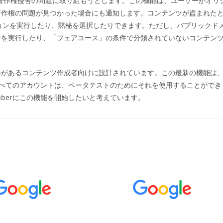
を使用して著作権侵害の問題に取り組もうとします。この機能は、ユーザーがオリ
ゴ
著作権の問題が見つかった場合にも通知します。コンテンツが盗まれた
リ
:
クションを実行したり、黙秘を選択したりできます。ただし、パブリックド
ンを実行したり、「フェアユース」の条件で分類されていないコンテン
。
要があるコンテンツ作成者向けに設計されています。この最新の機能は
つすべてのアカウントは、ベータテストのためにそれを使用することができ
uberにこの機能を開始したいと考えています。