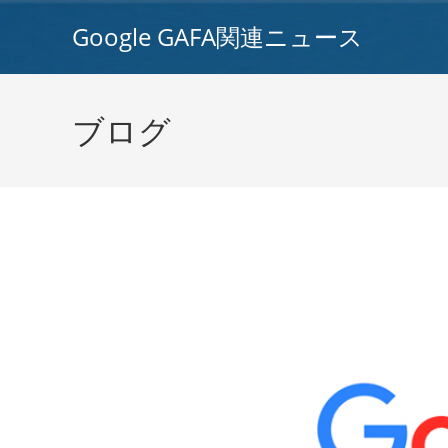
コ
Google GAFA関連ニュース
ン
テ
ン
ツ
ブログ
へ
ス
キ
ッ
プ