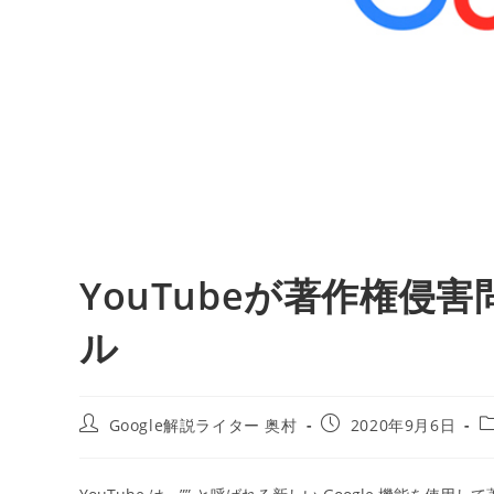
YouTubeが著作権侵
ル
投
投
Google解説ライター 奥村
2020年9月6日
稿
稿
者:
公
開