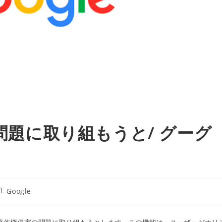
害問題に取り組もうと/ グーグ
投
Google
稿
カ
テ