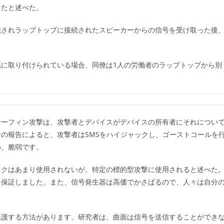
ったと述べた。
が卓上に接続されラップトップに接続されたスピーカーからの信号を受け取った後
に取り付けられている場合、同僚は1人の労働者のラップトップから別
サーフィン攻撃は、攻撃者とデバイスがデバイスの所有者にそれについ
の報告によると、攻撃者はSMSをハイジャックし、ゴーストコールを
め、脆弱です。
ックはあまり使用されないが、特定の標的型攻撃に使用されると述べた
を保証しました。また、信号発生器は高価でかさばるので、人々は自分
保護する方法があります。研究者は、曲面は信号を送信することができ