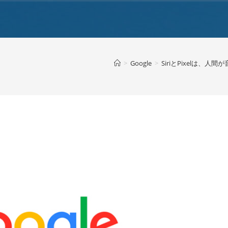
>
Google
>
SiriとPixelは、