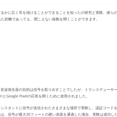
稿
カ
テ
はるかに広く耳を傾けることができることを知ったの研究と実験。彼ら
ゴ
れた距離であっても、聞こえない振動を聞くことができます。
リ
ー:
超音波発生器の目的は信号を取り出すことでしたが、トランスデューサ
Google Pixelの応答を聞くために使用されました。
アシスタントに信号が送信されたさまざまな場所で実験し、認証コード
は、信号が最大30フィートの硬い表面を通過した場合、実験は成功し