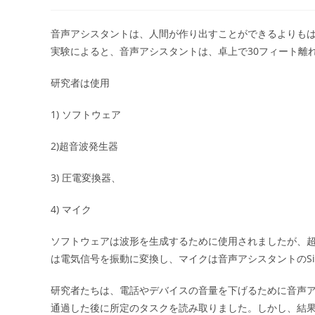
稿
稿
者:
公
開
音声アシスタントは、人間が作り出すことができるよりも
日:
実験によると、音声アシスタントは、卓上で30フィート離
研究者は使用
1) ソフトウェア
2)超音波発生器
3) 圧電変換器、
4) マイク
ソフトウェアは波形を生成するために使用されましたが、
は電気信号を振動に変換し、マイクは音声アシスタントのSiriと
研究者たちは、電話やデバイスの音量を下げるために音声
通過した後に所定のタスクを読み取りました。しかし、結果