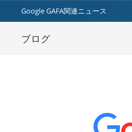
コ
Google GAFA関連ニュース
ン
テ
ン
ツ
ブログ
へ
ス
キ
ッ
プ