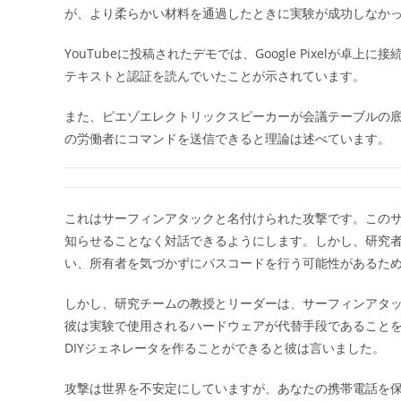
が、より柔らかい材料を通過したときに実験が成功しなか
YouTubeに投稿されたデモでは、Google Pixel
テキストと認証を読んでいたことが示されています。
また、ピエゾエレクトリックスピーカーが会議テーブルの底
の労働者にコマンドを送信できると理論は述べています。
これはサーフィンアタックと名付けられた攻撃です。この
知らせることなく対話できるようにします。しかし、研究者
い、所有者を気づかずにパスコードを行う可能性があるた
しかし、研究チームの教授とリーダーは、サーフィンアタ
彼は実験で使用されるハードウェアが代替手段であること
DIYジェネレータを作ることができると彼は言いました。
攻撃は世界を不安定にしていますが、あなたの携帯電話を