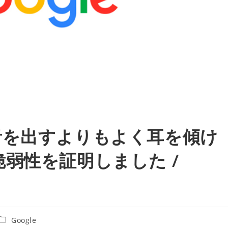
間が音を出すよりもよく耳を傾け
弱性を証明しました /
投
Google